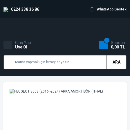
0224 338 36 86
WhatsApp Destek
Giriş Yap
Sepetim
Üye Ol
0,00 TL
ARA