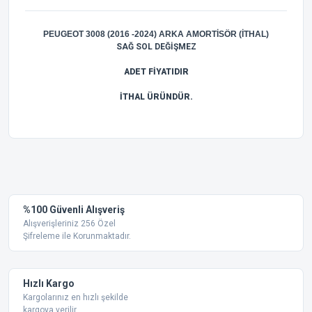
PEUGEOT 3008 (2016 -2024) ARKA AMORTİSÖR (İTHAL)
SAĞ SOL DEĞİŞMEZ
ADET FİYATIDIR
İTHAL ÜRÜNDÜR.
Bu ürünün fiyat bilgisi, resim, ürün açıklamalarında ve diğer
konularda yetersiz gördüğünüz noktaları öneri formunu
Bu ürüne ilk yorumu siz yapın!
kullanarak tarafımıza iletebilirsiniz.
Görüş ve önerileriniz için teşekkür ederiz.
Yorum Yaz
%100 Güvenli Alışveriş
Ürün resmi kalitesiz, bozuk veya görüntülenemiyor.
Alışverişleriniz 256 Özel
Şifreleme ile Korunmaktadır.
Ürün açıklamasında eksik bilgiler bulunuyor.
Ürün bilgilerinde hatalar bulunuyor.
Ürün fiyatı diğer sitelerden daha pahalı.
Hızlı Kargo
Bu ürüne benzer farklı alternatifler olmalı.
Kargolarınız en hızlı şekilde
kargoya verilir