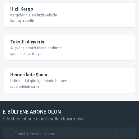
Ürün fiyatı diğer sitelerden daha pahalı.
Hızlı Kargo
Bu ürüne benzer farklı alternatifler olmalı.
Kargolarınız en hızlı şekilde
kargoya verilir
Taksitli Alışveriş
Alışverişlerinizi taksitlendirme
şansını kaçırmayın.
Gönder
Hemen İade Şansı
Ürünleri 14 gün İçerisinde hemen
iade edebilirsiniz.
E-BÜLTENE ABONE OLUN
E-bültene abone olun Fırsatları Kaçırmayın