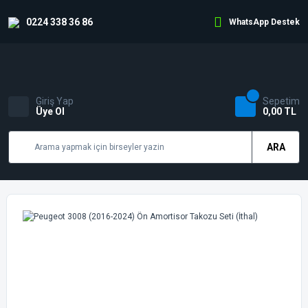
0224 338 36 86
WhatsApp Destek
Giriş Yap
Sepetim
Üye Ol
0,00 TL
ARA