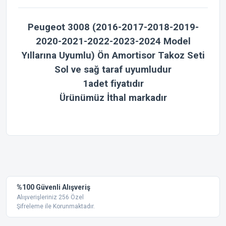
Peugeot 3008
(2016-2017-2018-2019-
2020-2021-2022-2023-2024
Model
Yıllarına Uyumlu) Ön Amortisor Takoz Seti
Sol ve sağ taraf uyumludur
1adet fiyatıdır
Ürünümüz
İthal
markadır
Bu ürünün fiyat bilgisi, resim, ürün açıklamalarında ve diğer
konularda yetersiz gördüğünüz noktaları öneri formunu
Bu ürüne ilk yorumu siz yapın!
kullanarak tarafımıza iletebilirsiniz.
Görüş ve önerileriniz için teşekkür ederiz.
Yorum Yaz
%100 Güvenli Alışveriş
Ürün resmi kalitesiz, bozuk veya görüntülenemiyor.
Alışverişleriniz 256 Özel
Şifreleme ile Korunmaktadır.
Ürün açıklamasında eksik bilgiler bulunuyor.
Ürün bilgilerinde hatalar bulunuyor.