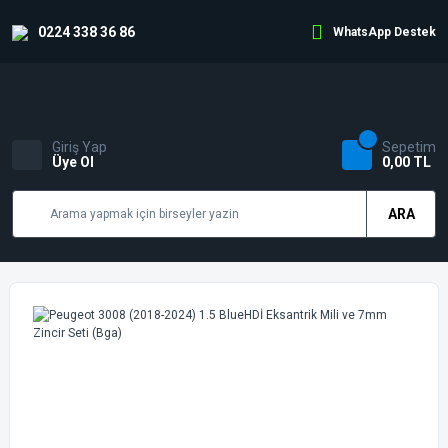
0224 338 36 86
WhatsApp Destek
Giriş Yap
Sepetim
Üye Ol
0,00 TL
ARA