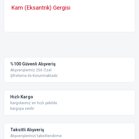
Kam (Eksantrik) Gergisi
Bu ürünün fiyat bilgisi, resim, ürün açıklamalarında ve diğer
konularda yetersiz gördüğünüz noktaları öneri formunu
Bu ürüne ilk yorumu siz yapın!
kullanarak tarafımıza iletebilirsiniz.
Görüş ve önerileriniz için teşekkür ederiz.
Yorum Yaz
%100 Güvenli Alışveriş
Ürün resmi kalitesiz, bozuk veya görüntülenemiyor.
Alışverişleriniz 256 Özel
Şifreleme ile Korunmaktadır.
Ürün açıklamasında eksik bilgiler bulunuyor.
Ürün bilgilerinde hatalar bulunuyor.
Ürün fiyatı diğer sitelerden daha pahalı.
Hızlı Kargo
Bu ürüne benzer farklı alternatifler olmalı.
Kargolarınız en hızlı şekilde
kargoya verilir
Taksitli Alışveriş
Alışverişlerinizi taksitlendirme