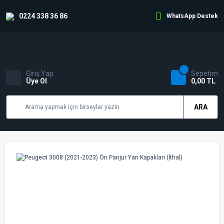
0224 338 36 86
WhatsApp Destek
Giriş Yap
Sepetim
Üye Ol
0,00 TL
ARA