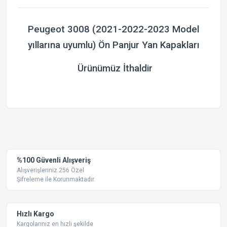
Peugeot 3008 (2021-2022-2023 Model
yıllarına uyumlu) Ön Panjur Yan Kapakları
Ürünümüz İthaldir
Bu ürünün fiyat bilgisi, resim, ürün açıklamalarında ve diğer
konularda yetersiz gördüğünüz noktaları öneri formunu
Bu ürüne ilk yorumu siz yapın!
kullanarak tarafımıza iletebilirsiniz.
Görüş ve önerileriniz için teşekkür ederiz.
Yorum Yaz
%100 Güvenli Alışveriş
Ürün resmi kalitesiz, bozuk veya görüntülenemiyor.
Alışverişleriniz 256 Özel
Şifreleme ile Korunmaktadır.
Ürün açıklamasında eksik bilgiler bulunuyor.
Ürün bilgilerinde hatalar bulunuyor.
Ürün fiyatı diğer sitelerden daha pahalı.
Hızlı Kargo
Bu ürüne benzer farklı alternatifler olmalı.
Kargolarınız en hızlı şekilde