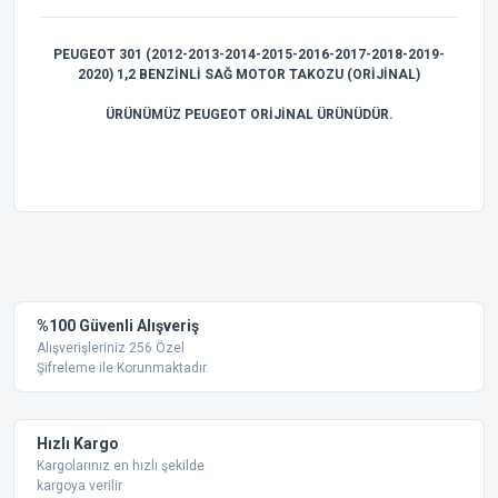
PEUGEOT 301 (2012-2013-2014-2015-2016-2017-2018-2019-
2020) 1,2 BENZİNLİ SAĞ MOTOR TAKOZU (ORİJİNAL)
ÜRÜNÜMÜZ PEUGEOT ORİJİNAL ÜRÜNÜDÜR.
Bu ürünün fiyat bilgisi, resim, ürün açıklamalarında ve diğer
konularda yetersiz gördüğünüz noktaları öneri formunu
Bu ürüne ilk yorumu siz yapın!
kullanarak tarafımıza iletebilirsiniz.
Görüş ve önerileriniz için teşekkür ederiz.
Yorum Yaz
%100 Güvenli Alışveriş
Ürün resmi kalitesiz, bozuk veya görüntülenemiyor.
Alışverişleriniz 256 Özel
Şifreleme ile Korunmaktadır.
Ürün açıklamasında eksik bilgiler bulunuyor.
Ürün bilgilerinde hatalar bulunuyor.
Ürün fiyatı diğer sitelerden daha pahalı.
Hızlı Kargo
Bu ürüne benzer farklı alternatifler olmalı.
Kargolarınız en hızlı şekilde
kargoya verilir