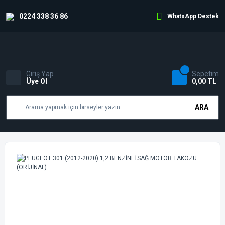
0224 338 36 86
WhatsApp Destek
Giriş Yap
Sepetim
Üye Ol
0,00 TL
ARA