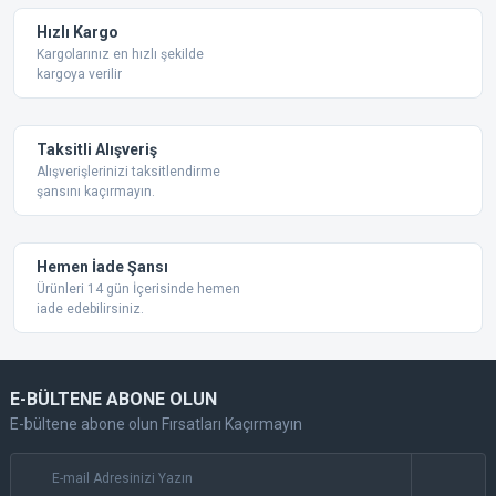
Ürün fiyatı diğer sitelerden daha pahalı.
Hızlı Kargo
Bu ürüne benzer farklı alternatifler olmalı.
Kargolarınız en hızlı şekilde
kargoya verilir
Taksitli Alışveriş
Alışverişlerinizi taksitlendirme
şansını kaçırmayın.
Gönder
Hemen İade Şansı
Ürünleri 14 gün İçerisinde hemen
iade edebilirsiniz.
E-BÜLTENE ABONE OLUN
E-bültene abone olun Fırsatları Kaçırmayın