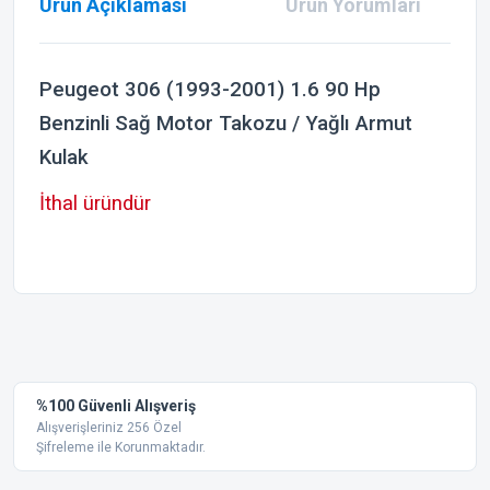
Ürün Açıklaması
Ürün Yorumları
Peugeot 306 (1993-2001) 1.6 90 Hp
Benzinli Sağ Motor Takozu / Yağlı Armut
Kulak
İthal üründür
Bu ürünün fiyat bilgisi, resim, ürün açıklamalarında ve diğer
konularda yetersiz gördüğünüz noktaları öneri formunu
Bu ürüne ilk yorumu siz yapın!
kullanarak tarafımıza iletebilirsiniz.
Görüş ve önerileriniz için teşekkür ederiz.
Yorum Yaz
%100 Güvenli Alışveriş
Ürün resmi kalitesiz, bozuk veya görüntülenemiyor.
Alışverişleriniz 256 Özel
Şifreleme ile Korunmaktadır.
Ürün açıklamasında eksik bilgiler bulunuyor.
Ürün bilgilerinde hatalar bulunuyor.