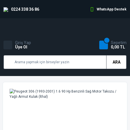
0224 338 36 86
WhatsApp Destek
Giriş Yap
Sepetim
Üye Ol
0,00 TL
ARA