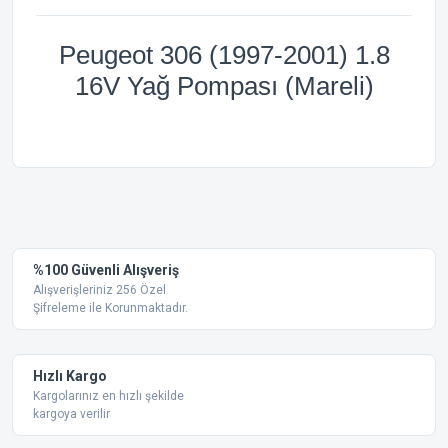
Peugeot 306 (1997-2001) 1.8
16V Yağ Pompası (Mareli)
Bu ürünün fiyat bilgisi, resim, ürün açıklamalarında ve diğer
konularda yetersiz gördüğünüz noktaları öneri formunu
Bu ürüne ilk yorumu siz yapın!
kullanarak tarafımıza iletebilirsiniz.
Görüş ve önerileriniz için teşekkür ederiz.
Yorum Yaz
%100 Güvenli Alışveriş
Ürün resmi kalitesiz, bozuk veya görüntülenemiyor.
Alışverişleriniz 256 Özel
Şifreleme ile Korunmaktadır.
Ürün açıklamasında eksik bilgiler bulunuyor.
Ürün bilgilerinde hatalar bulunuyor.
Ürün fiyatı diğer sitelerden daha pahalı.
Hızlı Kargo
Bu ürüne benzer farklı alternatifler olmalı.
Kargolarınız en hızlı şekilde
kargoya verilir