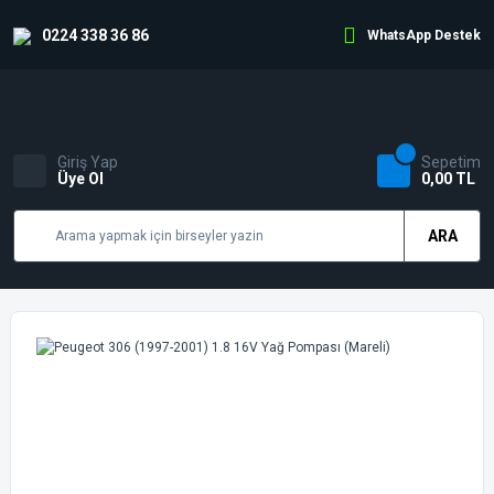
0224 338 36 86
WhatsApp Destek
Giriş Yap
Sepetim
Üye Ol
0,00 TL
ARA