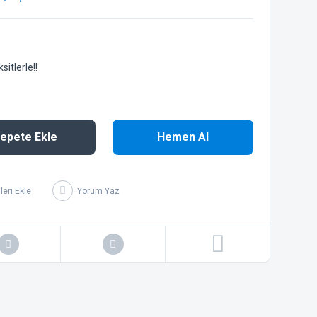
itlerle!!
epete Ekle
Hemen Al
Yorum Yaz