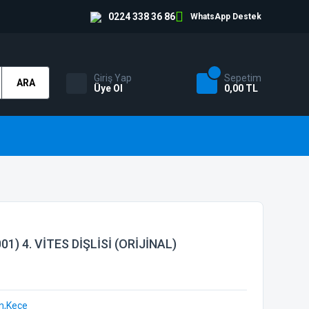
0224 338 36 86
WhatsApp Destek
Giriş Yap
Sepetim
ARA
Üye Ol
0,00 TL
1) 4. VİTES DİŞLİSİ (ORİJİNAL)
an,Keçe