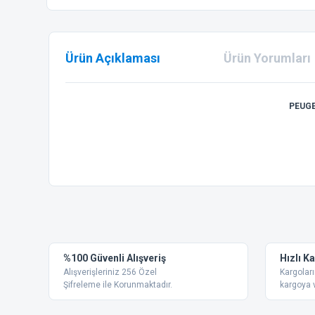
Ürün Açıklaması
Ürün Yorumları
PEUGE
Bu ürünün fiyat bilgisi, resim, ürün açıklamalarında ve diğer
Görüş ve önerileriniz için teşekkür ederiz.
Ürün resmi kalitesiz, bozuk veya görüntülenemiyor.
%100 Güvenli Alışveriş
Hızlı K
Ürün açıklamasında eksik bilgiler bulunuyor.
Alışverişleriniz 256 Özel
Kargoları
Ürün bilgilerinde hatalar bulunuyor.
Şifreleme ile Korunmaktadır.
kargoya v
Ürün fiyatı diğer sitelerden daha pahalı.