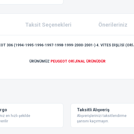
Taksit Seçenekleri
Önerileriniz
OT 306 (1994-1995-1996-1997-1998-1999-2000-2001-) 4. VİTES DİŞLİSİ (ORİ
ÜRÜNÜMÜZ
PEUGEOT ORİJİNAL ÜRÜNÜDÜR
 konularda yetersiz gördüğünüz noktaları öneri formunu kullanarak tarafımıza ilet
Bu ürüne ilk yorumu siz yapın!
Yorum Yaz
argo
Taksitli Alışveriş
nız en hızlı şekilde
Alışverişlerinizi taksitlendirme
erilir
şansını kaçırmayın.