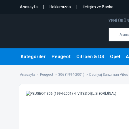
Anasayfa
Hakkımızda
İletişim ve Banka
YENI ÜRÜ
Kategoriler
Peugeot
Citroen & DS
Opel
A
Anasayfa
Peugeot
306 (1994-2001)
Debriyaj Şanzıman Vites