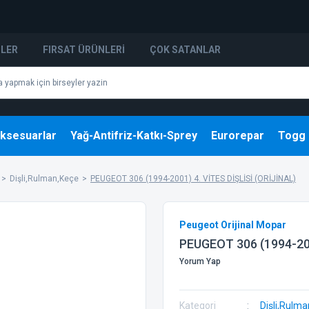
NLER
FIRSAT ÜRÜNLERI
ÇOK SATANLAR
ksesuarlar
Yağ-Antifriz-Katkı-Sprey
Eurorepar
Togg
Dişli,Rulman,Keçe
PEUGEOT 306 (1994-2001) 4. VİTES DİŞLİSİ (ORİJİNAL)
Peugeot Orijinal Mopar
PEUGEOT 306 (1994-200
Yorum Yap
Kategori
Dişli,Rulm