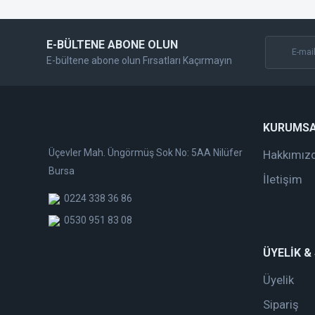
Bu ürüne benzer farklı alternatifler olmalı.
E-BÜLTENE ABONE OLUN
E-bültene abone olun Fırsatları Kaçırmayın
KURUMS
Üçevler Mah. Üngörmüş Sok No: 5AA Nilüfer
Hakkımız
Bursa
İletişim
0224 338 36 86
0530 951 83 08
ÜYELİK &
Üyelik
Sipariş