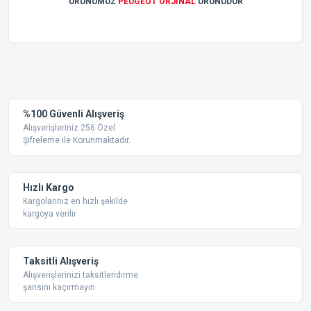
ÜRÜNÜMÜZ
PEUGEOT ORJİNAL
ÜRÜNÜDÜR
Bu ürünün fiyat bilgisi, resim, ürün açıklamalarında ve diğer
konularda yetersiz gördüğünüz noktaları öneri formunu
Bu ürüne ilk yorumu siz yapın!
kullanarak tarafımıza iletebilirsiniz.
Görüş ve önerileriniz için teşekkür ederiz.
Yorum Yaz
%100 Güvenli Alışveriş
Ürün resmi kalitesiz, bozuk veya görüntülenemiyor.
Alışverişleriniz 256 Özel
Şifreleme ile Korunmaktadır.
Ürün açıklamasında eksik bilgiler bulunuyor.
Ürün bilgilerinde hatalar bulunuyor.
Ürün fiyatı diğer sitelerden daha pahalı.
Hızlı Kargo
Bu ürüne benzer farklı alternatifler olmalı.
Kargolarınız en hızlı şekilde
kargoya verilir
Taksitli Alışveriş
Alışverişlerinizi taksitlendirme
şansını kaçırmayın.
Gönder