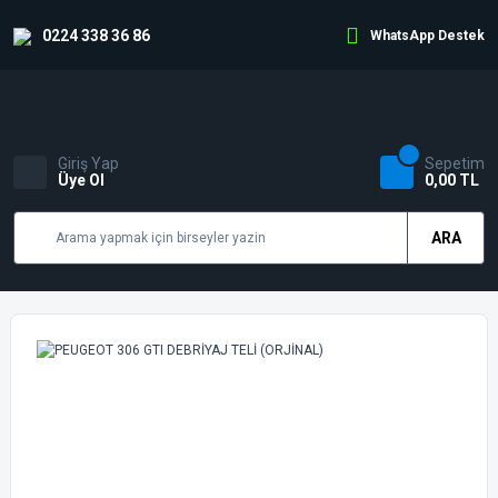
0224 338 36 86
WhatsApp Destek
Giriş Yap
Sepetim
Üye Ol
0,00 TL
ARA