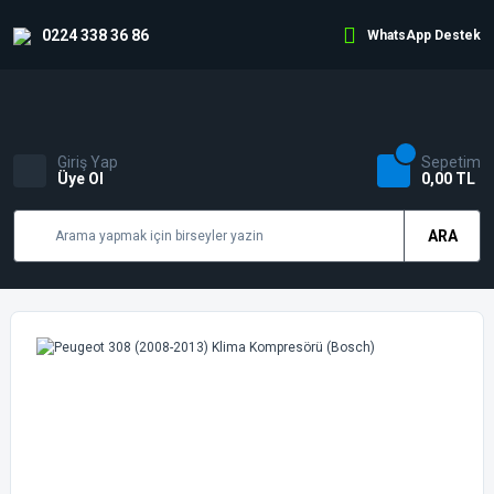
0224 338 36 86
WhatsApp Destek
Giriş Yap
Sepetim
Üye Ol
0,00 TL
ARA