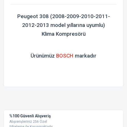
Peugeot 308 (2008-2009-2010-2011-
2012-2013 model yıllarına uyumlu)
Klima Kompresörü
Ürünümüz
BOSCH
markadır
Bu ürünün fiyat bilgisi, resim, ürün açıklamalarında ve diğer
konularda yetersiz gördüğünüz noktaları öneri formunu
Bu ürüne ilk yorumu siz yapın!
kullanarak tarafımıza iletebilirsiniz.
Görüş ve önerileriniz için teşekkür ederiz.
Yorum Yaz
%100 Güvenli Alışveriş
Ürün resmi kalitesiz, bozuk veya görüntülenemiyor.
Alışverişleriniz 256 Özel
Şifreleme ile Korunmaktadır.