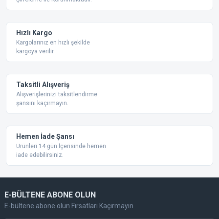
Ürün açıklamasında eksik bilgiler bulunuyor.
Ürün bilgilerinde hatalar bulunuyor.
Ürün fiyatı diğer sitelerden daha pahalı.
Hızlı Kargo
Bu ürüne benzer farklı alternatifler olmalı.
Kargolarınız en hızlı şekilde
kargoya verilir
Taksitli Alışveriş
Alışverişlerinizi taksitlendirme
şansını kaçırmayın.
Gönder
Hemen İade Şansı
Ürünleri 14 gün İçerisinde hemen
iade edebilirsiniz.
E-BÜLTENE ABONE OLUN
E-bültene abone olun Fırsatları Kaçırmayın