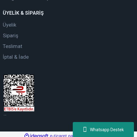
ÜYELİK & SİPARİŞ
Üyelik
Sipariş
Teslimat
İptal & İade
web tasarım
Whatsapp Destek
ile
ideasoft
e-