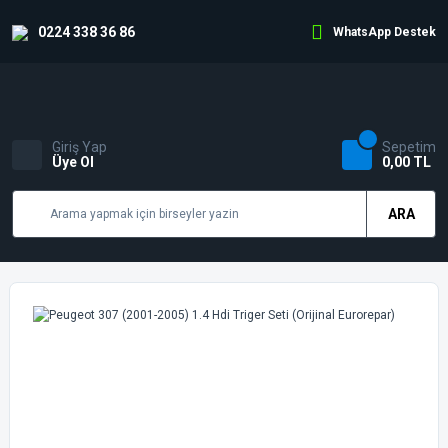
0224 338 36 86
WhatsApp Destek
Giriş Yap
Sepetim
Üye Ol
0,00 TL
ARA