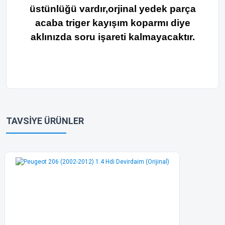
üstünlüğü vardır,orjinal yedek parça
acaba triger kayışım koparmı diye
aklınızda soru işareti kalmayacaktır.
Bu ürünün fiyat bilgisi, resim, ürün açıklamalarında ve diğer
konularda yetersiz gördüğünüz noktaları öneri formunu
Bu ürüne ilk yorumu siz yapın!
kullanarak tarafımıza iletebilirsiniz.
TAVSİYE ÜRÜNLER
Görüş ve önerileriniz için teşekkür ederiz.
Yorum Yaz
Ürün resmi kalitesiz, bozuk veya görüntülenemiyor.
Ürün açıklamasında eksik bilgiler bulunuyor.
Ürün bilgilerinde hatalar bulunuyor.
Ürün fiyatı diğer sitelerden daha pahalı.
Bu ürüne benzer farklı alternatifler olmalı.