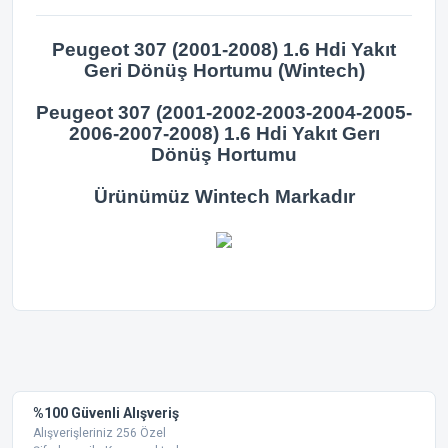
Peugeot 307 (2001-2008) 1.6 Hdi Yakıt
Geri Dönüş Hortumu (Wintech)
Peugeot 307 (2001-2002-2003-2004-2005-
2006-2007-2008) 1.6 Hdi Yakıt Gerı
Dönüş Hortumu
Ürünümüz Wintech Markadır
Bu ürünün fiyat bilgisi, resim, ürün açıklamalarında ve diğer
konularda yetersiz gördüğünüz noktaları öneri formunu
Bu ürüne ilk yorumu siz yapın!
kullanarak tarafımıza iletebilirsiniz.
Görüş ve önerileriniz için teşekkür ederiz.
Yorum Yaz
%100 Güvenli Alışveriş
Ürün resmi kalitesiz, bozuk veya görüntülenemiyor.
Alışverişleriniz 256 Özel