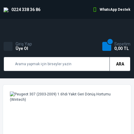
0224 338 36 86
WhatsApp Destek
Giriş Yap
Sepetim
Üye Ol
0,00 TL
ARA