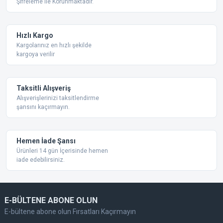
Şifreleme ile Korunmaktadır.
Ürün açıklamasında eksik bilgiler bulunuyor.
Ürün bilgilerinde hatalar bulunuyor.
Ürün fiyatı diğer sitelerden daha pahalı.
Hızlı Kargo
Bu ürüne benzer farklı alternatifler olmalı.
Kargolarınız en hızlı şekilde
kargoya verilir
Taksitli Alışveriş
Alışverişlerinizi taksitlendirme
şansını kaçırmayın.
Gönder
Hemen İade Şansı
Ürünleri 14 gün İçerisinde hemen
iade edebilirsiniz.
E-BÜLTENE ABONE OLUN
E-bültene abone olun Fırsatları Kaçırmayın