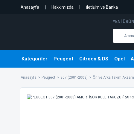
Anasayfa
Hakkımızda
İletişim ve Banka
YENI ÜRÜ
Kategoriler
Peugeot
Citroen & DS
Opel
A
Anasayfa
Peugeot
307 (2001-2008)
Ön ve Arka Takım Aksam