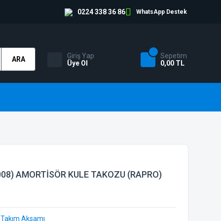
0224 338 36 86
WhatsApp Destek
Giriş Yap
Sepetim
ARA
Üye Ol
0,00 TL
008) AMORTİSÖR KULE TAKOZU (RAPRO)
 Takım Aksamı