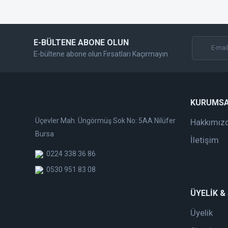
Bu ürüne benzer farklı alternatifler olmalı.
E-BÜLTENE ABONE OLUN
E-bültene abone olun Fırsatları Kaçırmayın
KURUMS
Üçevler Mah. Üngörmüş Sok No: 5AA Nilüfer
Hakkımız
Bursa
İletişim
0224 338 36 86
0530 951 83 08
ÜYELİK &
Üyelik