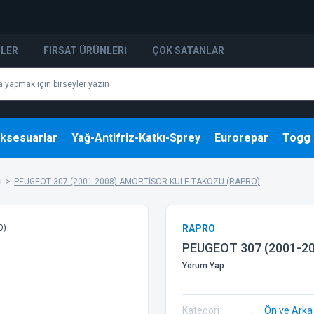
NLER
FIRSAT ÜRÜNLERI
ÇOK SATANLAR
ksesuarlar
Yağ-Antifriz-Katkı-Sprey
Eurorepar
Togg
ı
PEUGEOT 307 (2001-2008) AMORTİSÖR KULE TAKOZU (RAPRO)
RAPRO
PEUGEOT 307 (2001-2
Yorum Yap
Kategori
Ön ve Arka