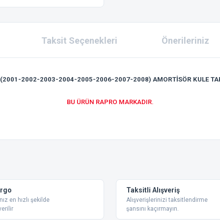
Taksit Seçenekleri
Önerileriniz
(2001-2002-2003-2004-2005-2006-2007-2008) AMORTİSÖR KULE T
BU ÜRÜN RAPRO MARKADIR.
 konularda yetersiz gördüğünüz noktaları öneri formunu kullanarak tarafımıza ilet
Bu ürüne ilk yorumu siz yapın!
Yorum Yaz
argo
Taksitli Alışveriş
nız en hızlı şekilde
Alışverişlerinizi taksitlendirme
erilir
şansını kaçırmayın.