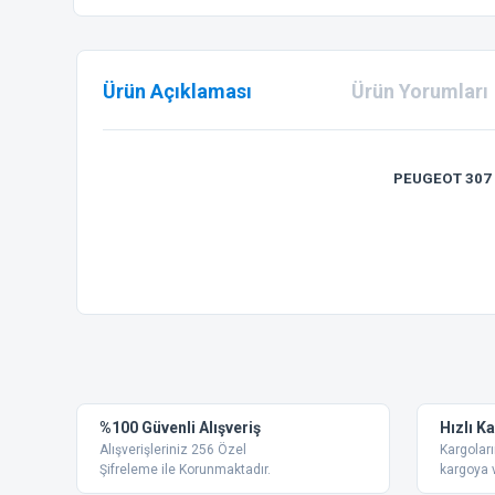
Ürün Açıklaması
Ürün Yorumları
PEUGEOT 307 
Bu ürünün fiyat bilgisi, resim, ürün açıklamalarında ve diğer
Görüş ve önerileriniz için teşekkür ederiz.
Ürün resmi kalitesiz, bozuk veya görüntülenemiyor.
%100 Güvenli Alışveriş
Hızlı K
Ürün açıklamasında eksik bilgiler bulunuyor.
Alışverişleriniz 256 Özel
Kargoları
Ürün bilgilerinde hatalar bulunuyor.
Şifreleme ile Korunmaktadır.
kargoya v
Ürün fiyatı diğer sitelerden daha pahalı.