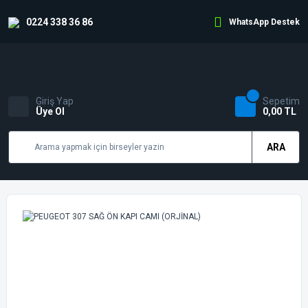
0224 338 36 86
WhatsApp Destek
Giriş Yap
Sepetim
Üye Ol
0,00 TL
ARA