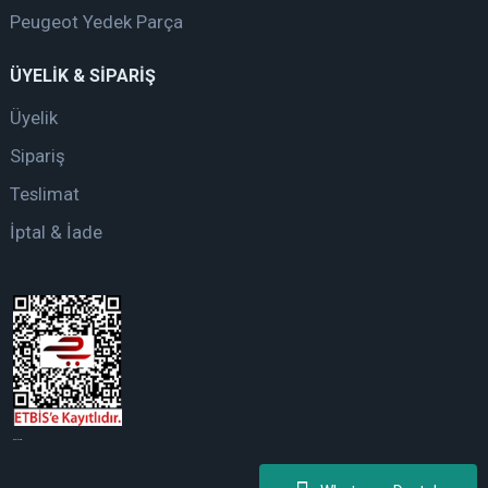
Peugeot Yedek Parça
ÜYELİK & SİPARİŞ
Üyelik
Sipariş
Teslimat
İptal & İade
web tasarım