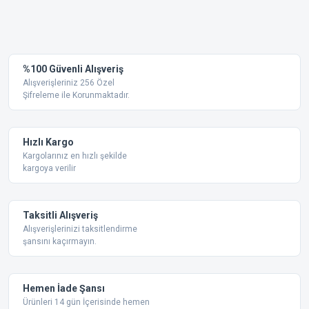
Bu ürünün fiyat bilgisi, resim, ürün açıklamalarında ve diğer
konularda yetersiz gördüğünüz noktaları öneri formunu
Bu ürüne ilk yorumu siz yapın!
kullanarak tarafımıza iletebilirsiniz.
Görüş ve önerileriniz için teşekkür ederiz.
Yorum Yaz
%100 Güvenli Alışveriş
Ürün resmi kalitesiz, bozuk veya görüntülenemiyor.
Alışverişleriniz 256 Özel
Şifreleme ile Korunmaktadır.
Ürün açıklamasında eksik bilgiler bulunuyor.
Ürün bilgilerinde hatalar bulunuyor.
Ürün fiyatı diğer sitelerden daha pahalı.
Hızlı Kargo
Bu ürüne benzer farklı alternatifler olmalı.
Kargolarınız en hızlı şekilde
kargoya verilir
Taksitli Alışveriş
Alışverişlerinizi taksitlendirme
şansını kaçırmayın.
Gönder
Hemen İade Şansı
Ürünleri 14 gün İçerisinde hemen