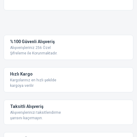
Bu ürünün fiyat bilgisi, resim, ürün açıklamalarında ve diğer
konularda yetersiz gördüğünüz noktaları öneri formunu
Bu ürüne ilk yorumu siz yapın!
kullanarak tarafımıza iletebilirsiniz.
Görüş ve önerileriniz için teşekkür ederiz.
Yorum Yaz
%100 Güvenli Alışveriş
Ürün resmi kalitesiz, bozuk veya görüntülenemiyor.
Alışverişleriniz 256 Özel
Şifreleme ile Korunmaktadır.
Ürün açıklamasında eksik bilgiler bulunuyor.
Ürün bilgilerinde hatalar bulunuyor.
Ürün fiyatı diğer sitelerden daha pahalı.
Hızlı Kargo
Bu ürüne benzer farklı alternatifler olmalı.
Kargolarınız en hızlı şekilde
kargoya verilir
Taksitli Alışveriş
Alışverişlerinizi taksitlendirme
şansını kaçırmayın.
Gönder