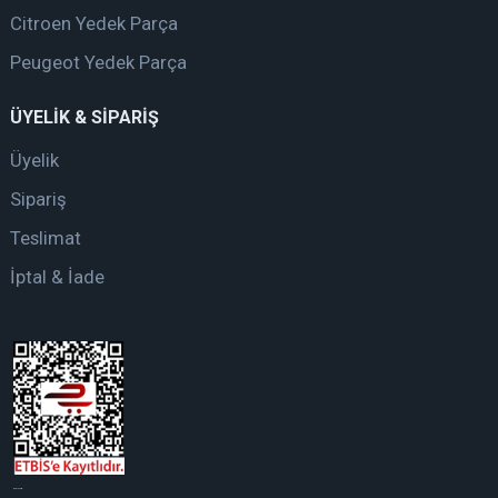
Citroen Yedek Parça
Peugeot Yedek Parça
ÜYELİK & SİPARİŞ
Üyelik
Sipariş
Teslimat
İptal & İade
web tasarım