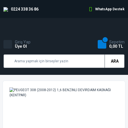
0224 338 36 86
WhatsApp Destek
Giriş Yap
Sepetim
Üye Ol
0,00 TL
ARA