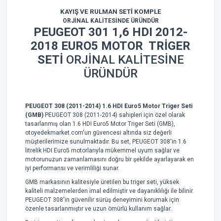
KAYIŞ VE RULMAN SETİ KOMPLE
ORJİNAL KALİTESİNDE ÜRÜNDÜR
PEUGEOT 301
1,6 HDI 2012-
2018 EURO5 MOTOR TRİGER
SETİ
ORJİNAL KALİTESİNE
ÜRÜNDÜR
PEUGEOT 308 (2011-2014) 1.6 HDI Euro5 Motor Triger Seti
(GMB)
PEUGEOT 308 (2011-2014) sahipleri için özel olarak
tasarlanmış olan 1.6 HDI Euro5 Motor Triger Seti (GMB),
otoyedekmarket.com'un güvencesi altında siz değerli
müşterilerimize sunulmaktadır. Bu set, PEUGEOT 308'in 1.6
litrelik HDI Euro5 motorlarıyla mükemmel uyum sağlar ve
motorunuzun zamanlamasını doğru bir şekilde ayarlayarak en
iyi performansı ve verimliliği sunar.
GMB markasının kalitesiyle üretilen bu triger seti, yüksek
kaliteli malzemelerden imal edilmiştir ve dayanıklılığı ile bilinir.
PEUGEOT 308'in güvenilir sürüş deneyimini korumak için
özenle tasarlanmıştır ve uzun ömürlü kullanım sağlar.