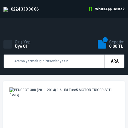
0224 338 36 86
WhatsApp Destek
Giriş Yap
Sepetim
Üye Ol
0,00 TL
ARA