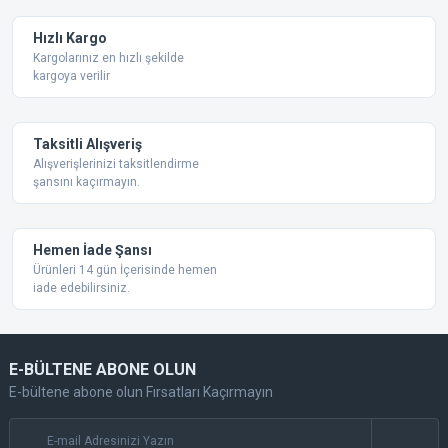
Ürün bilgilerinde hatalar bulunuyor.
Ürün fiyatı diğer sitelerden daha pahalı.
Hızlı Kargo
Bu ürüne benzer farklı alternatifler olmalı.
Kargolarınız en hızlı şekilde
kargoya verilir
Taksitli Alışveriş
Alışverişlerinizi taksitlendirme
şansını kaçırmayın.
Gönder
Hemen İade Şansı
Ürünleri 14 gün İçerisinde hemen
iade edebilirsiniz.
E-BÜLTENE ABONE OLUN
E-bültene abone olun Fırsatları Kaçırmayın