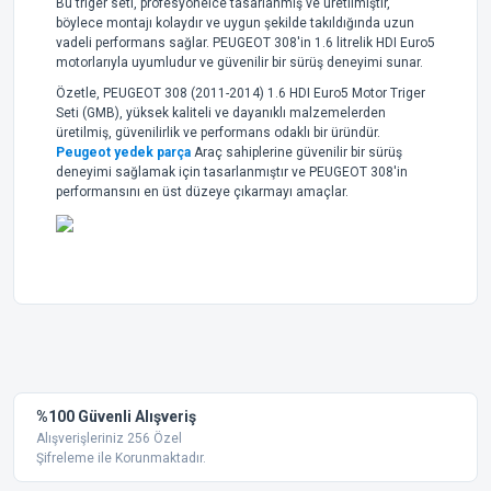
Bu triger seti, profesyonelce tasarlanmış ve üretilmiştir,
böylece montajı kolaydır ve uygun şekilde takıldığında uzun
vadeli performans sağlar. PEUGEOT 308'in 1.6 litrelik HDI Euro5
motorlarıyla uyumludur ve güvenilir bir sürüş deneyimi sunar.
Özetle, PEUGEOT 308 (2011-2014) 1.6 HDI Euro5 Motor Triger
Seti (GMB), yüksek kaliteli ve dayanıklı malzemelerden
üretilmiş, güvenilirlik ve performans odaklı bir üründür.
Peugeot yedek parça
Araç sahiplerine güvenilir bir sürüş
deneyimi sağlamak için tasarlanmıştır ve PEUGEOT 308'in
performansını en üst düzeye çıkarmayı amaçlar.
Bu ürünün fiyat bilgisi, resim, ürün açıklamalarında ve diğer
konularda yetersiz gördüğünüz noktaları öneri formunu
Bu ürüne ilk yorumu siz yapın!
kullanarak tarafımıza iletebilirsiniz.
Görüş ve önerileriniz için teşekkür ederiz.
Yorum Yaz
%100 Güvenli Alışveriş
Ürün resmi kalitesiz, bozuk veya görüntülenemiyor.
Alışverişleriniz 256 Özel
Şifreleme ile Korunmaktadır.
Ürün açıklamasında eksik bilgiler bulunuyor.