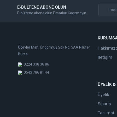
E-BÜLTENE ABONE OLUN
E-bültene abone olun Fırsatları Kaçırmayın
KURUMS
Üçevler Mah. Üngörmüş Sok No: 5AA Nilüfer
Hakkımız
Bursa
İletişim
0224 338 36 86
0543 786 81 44
ÜYELİK &
Üyelik
Sipariş
Teslimat