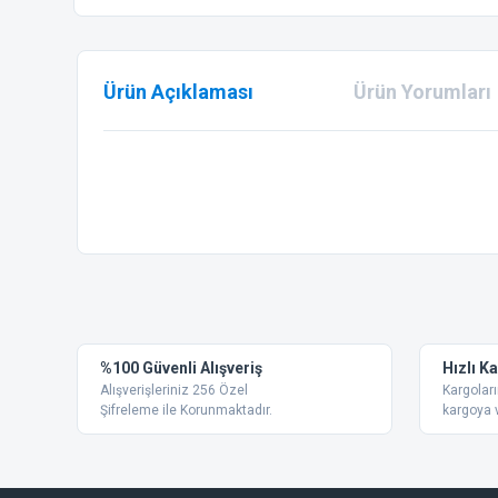
Ürün Açıklaması
Ürün Yorumları
Bu ürünün fiyat bilgisi, resim, ürün açıklamalarında ve diğer
Görüş ve önerileriniz için teşekkür ederiz.
Ürün resmi kalitesiz, bozuk veya görüntülenemiyor.
%100 Güvenli Alışveriş
Hızlı K
Ürün açıklamasında eksik bilgiler bulunuyor.
Alışverişleriniz 256 Özel
Kargoları
Ürün bilgilerinde hatalar bulunuyor.
Şifreleme ile Korunmaktadır.
kargoya v
Ürün fiyatı diğer sitelerden daha pahalı.
Bu ürüne benzer farklı alternatifler olmalı.