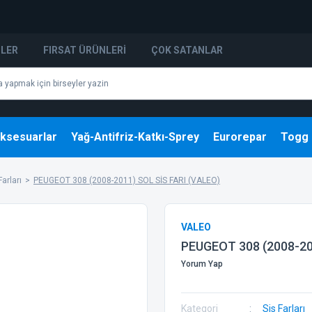
NLER
FIRSAT ÜRÜNLERI
ÇOK SATANLAR
ksesuarlar
Yağ-Antifriz-Katkı-Sprey
Eurorepar
Togg
Farları
PEUGEOT 308 (2008-2011) SOL SİS FARI (VALEO)
VALEO
PEUGEOT 308 (2008-20
Yorum Yap
Kategori
Sis Farları