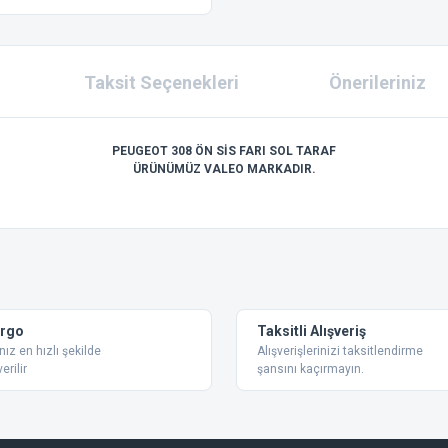
Taksit Seçenekleri
Önerileriniz
PEUGEOT 308 ÖN SİS FARI SOL TARAF
ÜRÜNÜMÜZ VALEO MARKADIR.
 konularda yetersiz gördüğünüz noktaları öneri formunu kullanarak tarafımıza ilet
Bu ürüne ilk yorumu siz yapın!
Yorum Yaz
argo
Taksitli Alışveriş
nız en hızlı şekilde
Alışverişlerinizi taksitlendirme
erilir
şansını kaçırmayın.