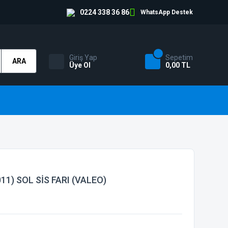
0224 338 36 86
WhatsApp Destek
Giriş Yap
Sepetim
ARA
Üye Ol
0,00 TL
11) SOL SİS FARI (VALEO)