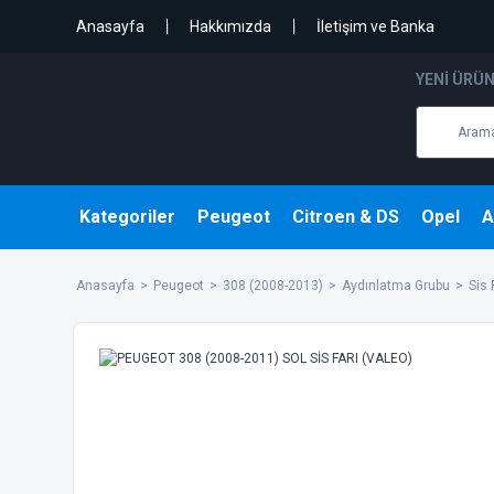
Anasayfa
Hakkımızda
İletişim ve Banka
YENI ÜRÜ
Kategoriler
Peugeot
Citroen & DS
Opel
A
Anasayfa
Peugeot
308 (2008-2013)
Aydınlatma Grubu
Sis 