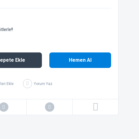
lerle!!
epete Ekle
Hemen Al
Yorum Yaz