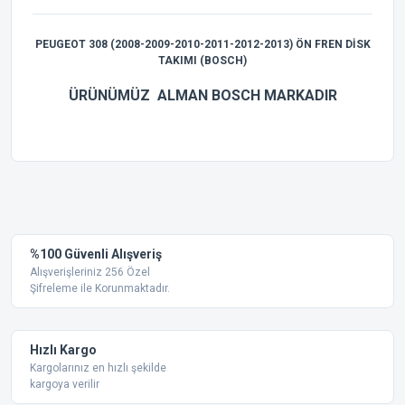
PEUGEOT 308 (2008-2009-2010-2011-2012-2013) ÖN FREN DİSK
TAKIMI (BOSCH)
ÜRÜNÜMÜZ ALMAN BOSCH MARKADIR
Bu ürünün fiyat bilgisi, resim, ürün açıklamalarında ve diğer
konularda yetersiz gördüğünüz noktaları öneri formunu
Bu ürüne ilk yorumu siz yapın!
kullanarak tarafımıza iletebilirsiniz.
Görüş ve önerileriniz için teşekkür ederiz.
Yorum Yaz
%100 Güvenli Alışveriş
Ürün resmi kalitesiz, bozuk veya görüntülenemiyor.
Alışverişleriniz 256 Özel
Şifreleme ile Korunmaktadır.
Ürün açıklamasında eksik bilgiler bulunuyor.
Ürün bilgilerinde hatalar bulunuyor.
Ürün fiyatı diğer sitelerden daha pahalı.
Hızlı Kargo
Bu ürüne benzer farklı alternatifler olmalı.
Kargolarınız en hızlı şekilde
kargoya verilir