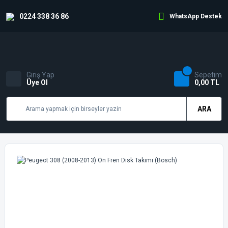
0224 338 36 86
WhatsApp Destek
Giriş Yap
Sepetim
Üye Ol
0,00 TL
ARA