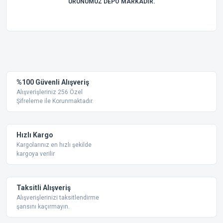
ÜRÜNÜMÜZ DEPO MARKADIR.
Bu ürünün fiyat bilgisi, resim, ürün açıklamalarında ve diğer
konularda yetersiz gördüğünüz noktaları öneri formunu
Bu ürüne ilk yorumu siz yapın!
kullanarak tarafımıza iletebilirsiniz.
Görüş ve önerileriniz için teşekkür ederiz.
Yorum Yaz
%100 Güvenli Alışveriş
Ürün resmi kalitesiz, bozuk veya görüntülenemiyor.
Alışverişleriniz 256 Özel
Şifreleme ile Korunmaktadır.
Ürün açıklamasında eksik bilgiler bulunuyor.
Ürün bilgilerinde hatalar bulunuyor.
Ürün fiyatı diğer sitelerden daha pahalı.
Hızlı Kargo
Bu ürüne benzer farklı alternatifler olmalı.
Kargolarınız en hızlı şekilde
kargoya verilir
Taksitli Alışveriş
Alışverişlerinizi taksitlendirme
şansını kaçırmayın.
Gönder