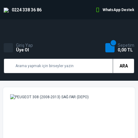
0224 338 36 86
WhatsApp Destek
Giriş Yap
Sepetim
Üye Ol
0,00 TL
ARA