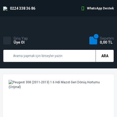
0224 338 36 86
WhatsApp Destek
Giriş Yap
Sepetim
Üye Ol
0,00 TL
ARA