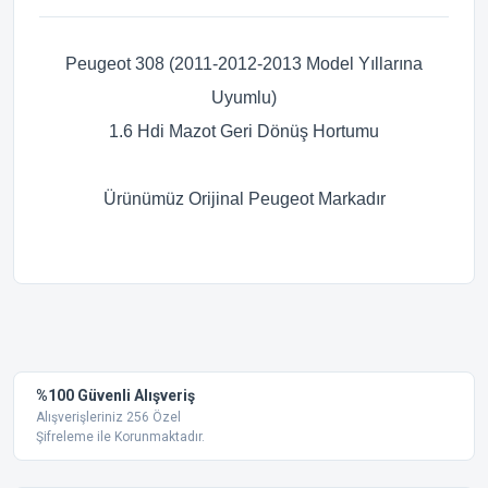
Peugeot 308
(2011-2012-2013 Model Yıllarına
Uyumlu)
1.6 Hdi Mazot Geri Dönüş Hortumu
Ürünümüz Orijinal
Peugeot
Markadır
Bu ürünün fiyat bilgisi, resim, ürün açıklamalarında ve diğer
konularda yetersiz gördüğünüz noktaları öneri formunu
Bu ürüne ilk yorumu siz yapın!
kullanarak tarafımıza iletebilirsiniz.
Görüş ve önerileriniz için teşekkür ederiz.
Yorum Yaz
%100 Güvenli Alışveriş
Ürün resmi kalitesiz, bozuk veya görüntülenemiyor.
Alışverişleriniz 256 Özel
Şifreleme ile Korunmaktadır.
Ürün açıklamasında eksik bilgiler bulunuyor.
Ürün bilgilerinde hatalar bulunuyor.