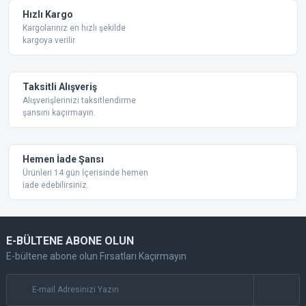
Ürün fiyatı diğer sitelerden daha pahalı.
Hızlı Kargo
Bu ürüne benzer farklı alternatifler olmalı.
Kargolarınız en hızlı şekilde
kargoya verilir
Taksitli Alışveriş
Alışverişlerinizi taksitlendirme
şansını kaçırmayın.
Gönder
Hemen İade Şansı
Ürünleri 14 gün İçerisinde hemen
iade edebilirsiniz.
E-BÜLTENE ABONE OLUN
E-bültene abone olun Fırsatları Kaçırmayın