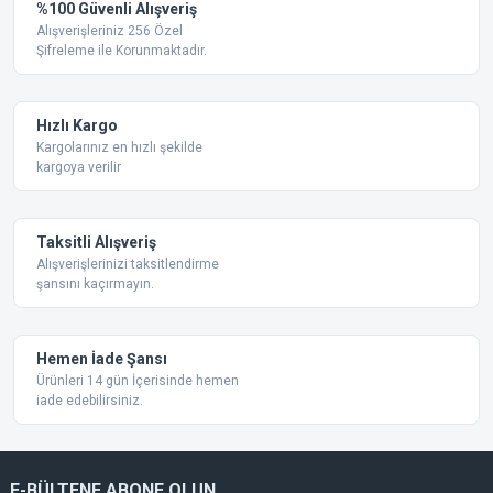
Yorum Yaz
%100 Güvenli Alışveriş
Ürün resmi kalitesiz, bozuk veya görüntülenemiyor.
Alışverişleriniz 256 Özel
Şifreleme ile Korunmaktadır.
Ürün açıklamasında eksik bilgiler bulunuyor.
Ürün bilgilerinde hatalar bulunuyor.
Ürün fiyatı diğer sitelerden daha pahalı.
Hızlı Kargo
Bu ürüne benzer farklı alternatifler olmalı.
Kargolarınız en hızlı şekilde
kargoya verilir
Taksitli Alışveriş
Alışverişlerinizi taksitlendirme
şansını kaçırmayın.
Gönder
Hemen İade Şansı
Ürünleri 14 gün İçerisinde hemen
iade edebilirsiniz.
E-BÜLTENE ABONE OLUN