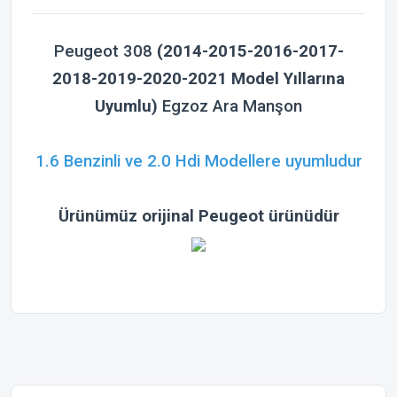
Peugeot 308
(2014-2015-2016-2017-
2018-2019-2020-2021 Model Yıllarına
Uyumlu)
Egzoz Ara Manşon
1.6 Benzinli ve 2.0 Hdi Modellere uyumludur
Ürünümüz orijinal Peugeot ürünüdür
Bu ürünün fiyat bilgisi, resim, ürün açıklamalarında ve diğer
konularda yetersiz gördüğünüz noktaları öneri formunu
Bu ürüne ilk yorumu siz yapın!
kullanarak tarafımıza iletebilirsiniz.
Görüş ve önerileriniz için teşekkür ederiz.