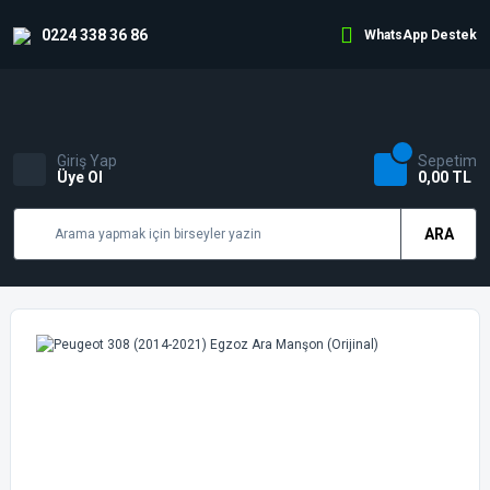
0224 338 36 86
WhatsApp Destek
Giriş Yap
Sepetim
Üye Ol
0,00 TL
ARA