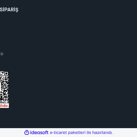
 SİPARİŞ
de
ile
ideasoft
e-