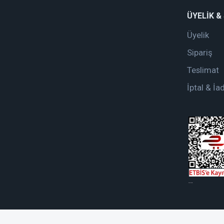
ÜYELİK &
Üyelik
Sipariş
Teslimat
İptal & İa
web tasarım