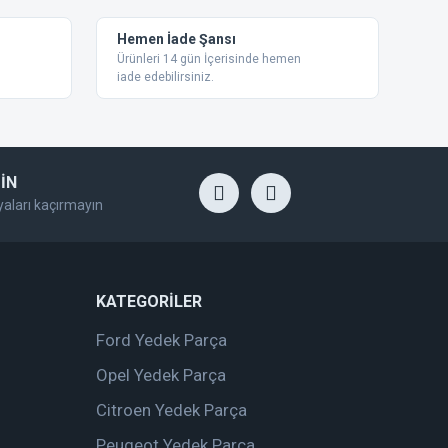
Hemen İade Şansı
Ürünleri 14 gün İçerisinde hemen
iade edebilirsiniz.
İN
yaları kaçırmayın
KATEGORİLER
Ford Yedek Parça
Opel Yedek Parça
Citroen Yedek Parça
Peugeot Yedek Parça