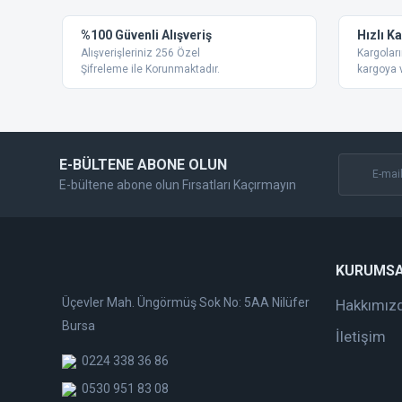
Ürün resmi kalitesiz, bozuk veya görüntülenemiyor.
%100 Güvenli Alışveriş
Hızlı K
Ürün açıklamasında eksik bilgiler bulunuyor.
Alışverişleriniz 256 Özel
Kargoları
Ürün bilgilerinde hatalar bulunuyor.
Şifreleme ile Korunmaktadır.
kargoya v
Ürün fiyatı diğer sitelerden daha pahalı.
Bu ürüne benzer farklı alternatifler olmalı.
E-BÜLTENE ABONE OLUN
E-bültene abone olun Fırsatları Kaçırmayın
KURUMS
Üçevler Mah. Üngörmüş Sok No: 5AA Nilüfer
Hakkımız
Bursa
İletişim
0224 338 36 86
0530 951 83 08