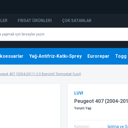
NLER
FIRSAT ÜRÜNLERI
ÇOK SATANLAR
ksesuarlar
Yağ-Antifriz-Katkı-Sprey
Eurorepar
Togg
ugeot 407 (2004-2011) 2.0 Benzinli Termostat (Luvi)
LUVİ
Peugeot 407 (2004-2011
Yorum Yap
Kategori
Isıtma ve 