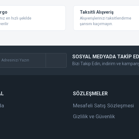
Yorum Yaz
argo
Taksitli Alışveriş
nız en hızlı şekilde
Alışverişlerinizi taksitlendirme
erilir
şansını kaçırmayın.
SOSYAL MEDYADA TAKİP ED
Bizi Takip Edin, indirim ve kampan
Gönder
AL
SÖZLEŞMELER
da
Mesafeli Satış Sözleşmesi
Gizlilik ve Güvenlik