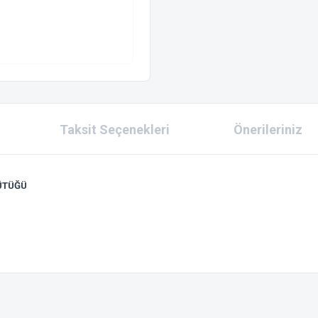
Taksit Seçenekleri
Önerileriniz
ÜTÜĞÜ
 konularda yetersiz gördüğünüz noktaları öneri formunu kullanarak tarafımıza ilet
Bu ürüne ilk yorumu siz yapın!