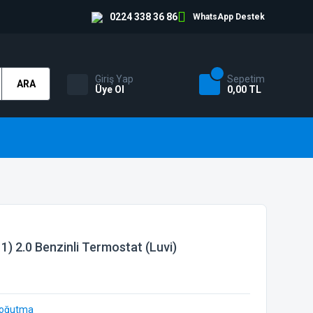
0224 338 36 86
WhatsApp Destek
Giriş Yap
Sepetim
ARA
Üye Ol
0,00 TL
) 2.0 Benzinli Termostat (Luvi)
Soğutma