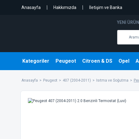
Anasayfa
Hakkımızda
İletişim ve Banka
YENI ÜRÜ
Kategoriler
Peugeot
Citroen & DS
Opel
A
Anasayfa
Peugeot
407 (2004-2011)
Isıtma ve Soğutma
Pe