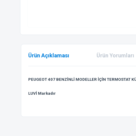
Ürün Açıklaması
Ürün Yorumları
PEUGEOT 407 BENZİNLİ MODELLER İÇİN TERMOSTAT K
LUVİ Markadır
Bu ürünün fiyat bilgisi, resim, ürün açıklamalarında ve diğer
Görüş ve önerileriniz için teşekkür ederiz.