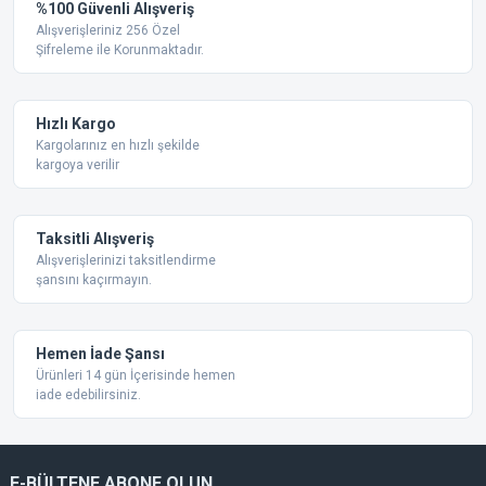
Yorum Yaz
%100 Güvenli Alışveriş
Ürün resmi kalitesiz, bozuk veya görüntülenemiyor.
Alışverişleriniz 256 Özel
Şifreleme ile Korunmaktadır.
Ürün açıklamasında eksik bilgiler bulunuyor.
Ürün bilgilerinde hatalar bulunuyor.
Ürün fiyatı diğer sitelerden daha pahalı.
Hızlı Kargo
Bu ürüne benzer farklı alternatifler olmalı.
Kargolarınız en hızlı şekilde
kargoya verilir
Taksitli Alışveriş
Alışverişlerinizi taksitlendirme
şansını kaçırmayın.
Gönder
Hemen İade Şansı
Ürünleri 14 gün İçerisinde hemen
iade edebilirsiniz.
E-BÜLTENE ABONE OLUN