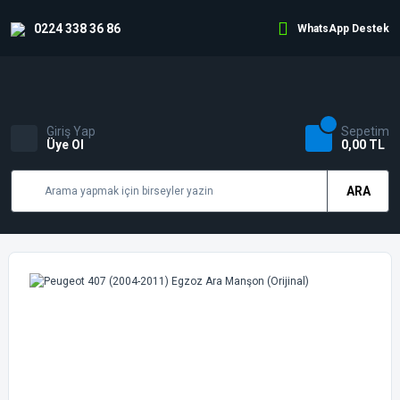
0224 338 36 86
WhatsApp Destek
Giriş Yap
Sepetim
Üye Ol
0,00 TL
ARA