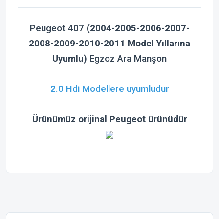
Peugeot 407
(2004-2005-2006-2007-
2008-2009-2010-2011 Model Yıllarına
Uyumlu)
Egzoz Ara Manşon
2.0 Hdi Modellere uyumludur
Ürünümüz orijinal Peugeot ürünüdür
Bu ürünün fiyat bilgisi, resim, ürün açıklamalarında ve diğer
konularda yetersiz gördüğünüz noktaları öneri formunu
Bu ürüne ilk yorumu siz yapın!
kullanarak tarafımıza iletebilirsiniz.
Görüş ve önerileriniz için teşekkür ederiz.