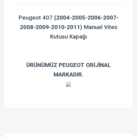
Peugeot 407
(2004-2005-2006-2007-
2008-2009-2010-2011)
Manuel Vites
Kutusu Kapağı
ÜRÜNÜMÜZ PEUGEOT ORİJİNAL
MARKADIR.
Bu ürünün fiyat bilgisi, resim, ürün açıklamalarında ve diğer
konularda yetersiz gördüğünüz noktaları öneri formunu
Bu ürüne ilk yorumu siz yapın!
kullanarak tarafımıza iletebilirsiniz.
Görüş ve önerileriniz için teşekkür ederiz.