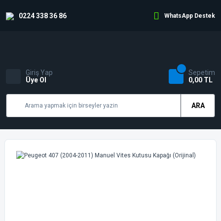
0224 338 36 86
WhatsApp Destek
Giriş Yap
Sepetim
Üye Ol
0,00 TL
ARA