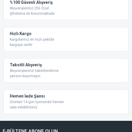
Yorum Yaz
%100 Güvenli Alışveriş
Ürün resmi kalitesiz, bozuk veya görüntülenemiyor.
Alışverişleriniz 256 Özel
Şifreleme ile Korunmaktadır.
Ürün açıklamasında eksik bilgiler bulunuyor.
Ürün bilgilerinde hatalar bulunuyor.
Ürün fiyatı diğer sitelerden daha pahalı.
Hızlı Kargo
Bu ürüne benzer farklı alternatifler olmalı.
Kargolarınız en hızlı şekilde
kargoya verilir
Taksitli Alışveriş
Alışverişlerinizi taksitlendirme
şansını kaçırmayın.
Gönder
Hemen İade Şansı
Ürünleri 14 gün İçerisinde hemen
iade edebilirsiniz.
E-BÜLTENE ABONE OLUN