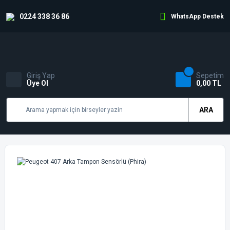
0224 338 36 86
WhatsApp Destek
Giriş Yap
Sepetim
Üye Ol
0,00 TL
ARA