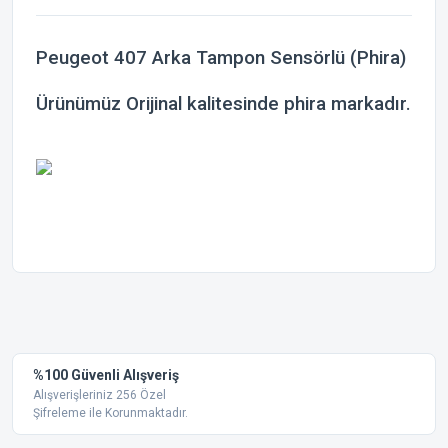
Peugeot 407 Arka Tampon Sensörlü (Phira)
Ürünümüz Orijinal kalitesinde phira markadır.
Bu ürünün fiyat bilgisi, resim, ürün açıklamalarında ve diğer
konularda yetersiz gördüğünüz noktaları öneri formunu
Bu ürüne ilk yorumu siz yapın!
kullanarak tarafımıza iletebilirsiniz.
Görüş ve önerileriniz için teşekkür ederiz.
Yorum Yaz
%100 Güvenli Alışveriş
Ürün resmi kalitesiz, bozuk veya görüntülenemiyor.
Alışverişleriniz 256 Özel
Şifreleme ile Korunmaktadır.
Ürün açıklamasında eksik bilgiler bulunuyor.
Ürün bilgilerinde hatalar bulunuyor.