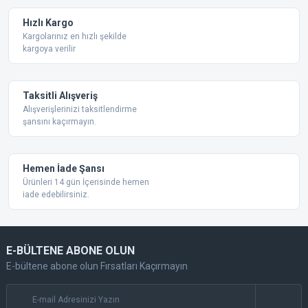
Ürün fiyatı diğer sitelerden daha pahalı.
Hızlı Kargo
Bu ürüne benzer farklı alternatifler olmalı.
Kargolarınız en hızlı şekilde
kargoya verilir
Taksitli Alışveriş
Alışverişlerinizi taksitlendirme
şansını kaçırmayın.
Gönder
Hemen İade Şansı
Ürünleri 14 gün İçerisinde hemen
iade edebilirsiniz.
E-BÜLTENE ABONE OLUN
E-bültene abone olun Fırsatları Kaçırmayın