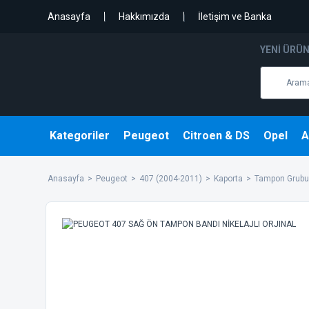
Anasayfa
Hakkımızda
İletişim ve Banka
YENI ÜRÜ
Kategoriler
Peugeot
Citroen & DS
Opel
A
Anasayfa
Peugeot
407 (2004-2011)
Kaporta
Tampon Grubu