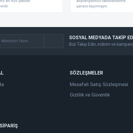
nız en hızlı şekilde
Alışverişlerinizi taksitlendirme
erilir
şansını kaçırmayın.
SOSYAL MEDYADA TAKİP ED
Bizi Takip Edin, indirim ve kampan
Gönder
AL
SÖZLEŞMELER
da
Mesafeli Satış Sözleşmesi
Gizlilik ve Güvenlik
 SİPARİŞ