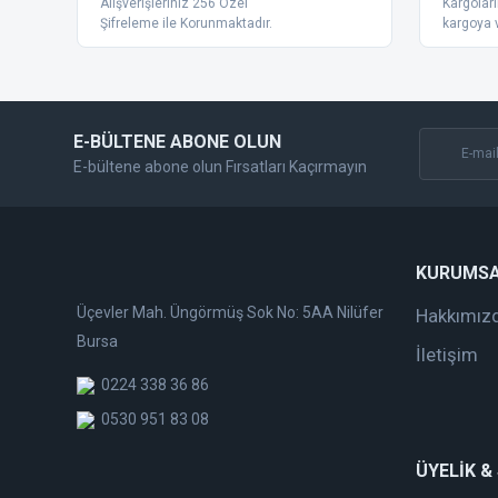
Alışverişleriniz 256 Özel
Kargoları
Ürün bilgilerinde hatalar bulunuyor.
Şifreleme ile Korunmaktadır.
kargoya v
Ürün fiyatı diğer sitelerden daha pahalı.
Bu ürüne benzer farklı alternatifler olmalı.
E-BÜLTENE ABONE OLUN
E-bültene abone olun Fırsatları Kaçırmayın
KURUMS
Üçevler Mah. Üngörmüş Sok No: 5AA Nilüfer
Hakkımız
Bursa
İletişim
0224 338 36 86
0530 951 83 08
ÜYELİK &