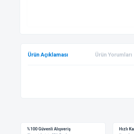
Ürün Açıklaması
Ürün Yorumları
Bu ürünün fiyat bilgisi, resim, ürün açıklamalarında ve diğer
Görüş ve önerileriniz için teşekkür ederiz.
Ürün resmi kalitesiz, bozuk veya görüntülenemiyor.
%100 Güvenli Alışveriş
Hızlı K
Ürün açıklamasında eksik bilgiler bulunuyor.