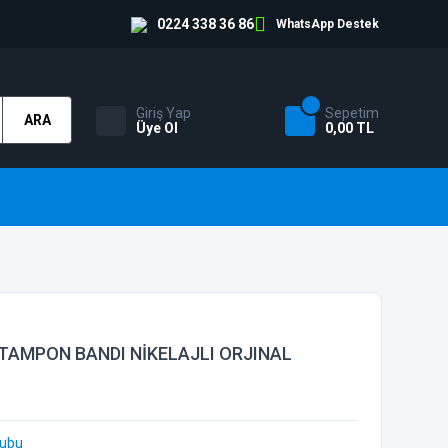
0224 338 36 86
WhatsApp Destek
Giriş Yap
Sepetim
ARA
Üye Ol
0,00 TL
TAMPON BANDI NİKELAJLI ORJINAL
ubu