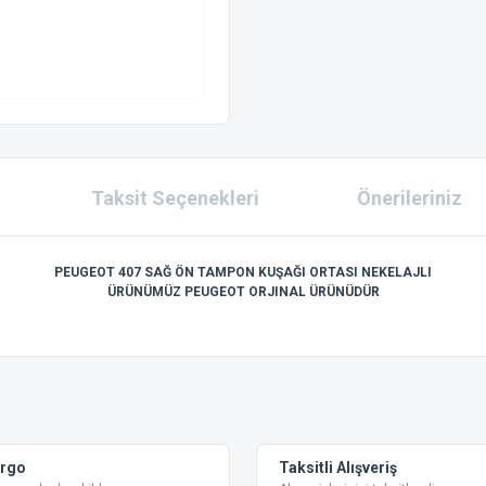
Taksit Seçenekleri
Önerileriniz
PEUGEOT 407
SAĞ ÖN TAMPON KUŞAĞI ORTASI NEKELAJLI
ÜRÜNÜMÜZ PEUGEOT ORJINAL ÜRÜNÜDÜR
 konularda yetersiz gördüğünüz noktaları öneri formunu kullanarak tarafımıza ilet
Bu ürüne ilk yorumu siz yapın!
Yorum Yaz
argo
Taksitli Alışveriş