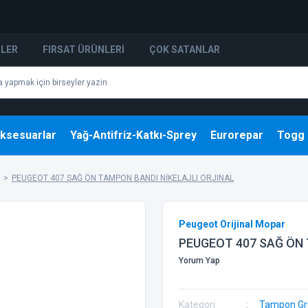
NLER
FIRSAT ÜRÜNLERI
ÇOK SATANLAR
ksesuarlar
Yağ-Antifriz-Katkı-Sprey
Eurorepar
Togg
PEUGEOT 407 SAĞ ÖN TAMPON BANDI NİKELAJLI ORJINAL
Peugeot Orijinal Mopar
PEUGEOT 407 SAĞ ÖN 
Yorum Yap
Kategori
Tampon Gr