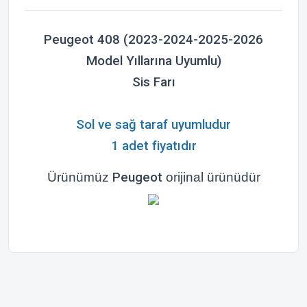
Peugeot 408 (2023-2024-2025-2026
Model Yıllarına Uyumlu)
Sis Farı
Sol ve sağ taraf uyumludur
1 adet fiyatıdır
Ürünümüz
Peugeot
orijinal ürünüdür
Bu ürünün fiyat bilgisi, resim, ürün açıklamalarında ve diğer
konularda yetersiz gördüğünüz noktaları öneri formunu
Bu ürüne ilk yorumu siz yapın!
kullanarak tarafımıza iletebilirsiniz.
Görüş ve önerileriniz için teşekkür ederiz.