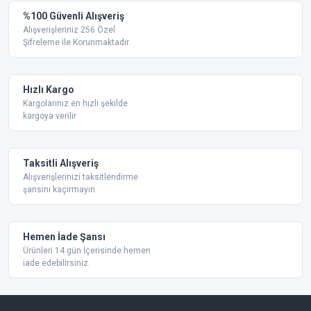
Yorum Yaz
%100 Güvenli Alışveriş
Ürün resmi kalitesiz, bozuk veya görüntülenemiyor.
Alışverişleriniz 256 Özel
Şifreleme ile Korunmaktadır.
Ürün açıklamasında eksik bilgiler bulunuyor.
Ürün bilgilerinde hatalar bulunuyor.
Ürün fiyatı diğer sitelerden daha pahalı.
Hızlı Kargo
Bu ürüne benzer farklı alternatifler olmalı.
Kargolarınız en hızlı şekilde
kargoya verilir
Taksitli Alışveriş
Alışverişlerinizi taksitlendirme
şansını kaçırmayın.
Gönder
Hemen İade Şansı
Ürünleri 14 gün İçerisinde hemen
iade edebilirsiniz.