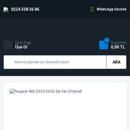
0224 338 36 86
WhatsApp Destek
Giriş Yap
Sepetim
Üye Ol
0,00 TL
ARA