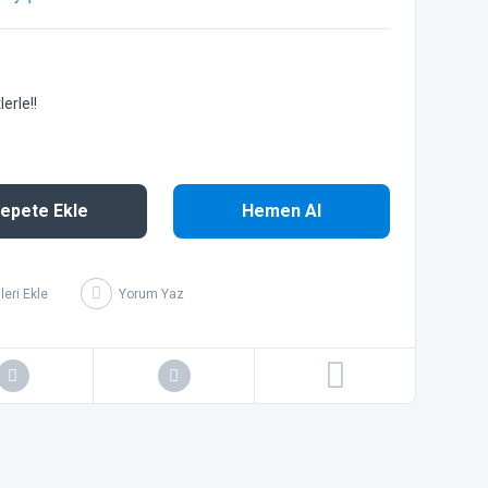
erle!!
epete Ekle
Hemen Al
Yorum Yaz