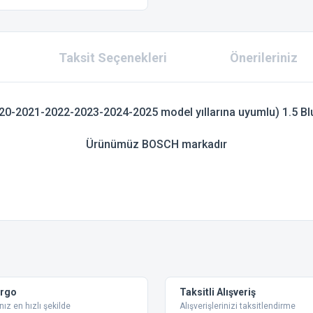
Taksit Seçenekleri
Önerileriniz
0-2021-2022-2023-2024-2025 model yıllarına uyumlu) 1.5 Blue
Ürünümüz BOSCH markadır
 konularda yetersiz gördüğünüz noktaları öneri formunu kullanarak tarafımıza ilet
Bu ürüne ilk yorumu siz yapın!
Yorum Yaz
argo
Taksitli Alışveriş
nız en hızlı şekilde
Alışverişlerinizi taksitlendirme