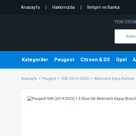
Anasayfa
Hakkımızda
İletişim ve Banka
YENI ÜRÜ
Kategoriler
Peugeot
Citroen & DS
Opel
A
Anasayfa
Peugeot
508 (2019-2025)
Alternatör Kayış Rulman