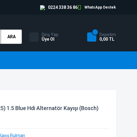
0224 338 36 86
WhatsApp Destek
Giriş Yap
Sepetim
ARA
Üye Ol
0,00 TL
) 1.5 Blue Hdi Alternatör Kayışı (Bosch)
 Kayış Rulman