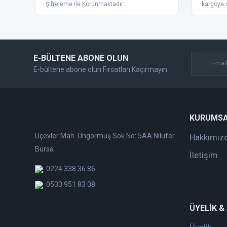
Ürün bilgilerinde hatalar bulunuyor.
Şifreleme ile Korunmaktadır.
kargoya v
Ürün fiyatı diğer sitelerden daha pahalı.
Bu ürüne benzer farklı alternatifler olmalı.
E-BÜLTENE ABONE OLUN
E-bültene abone olun Fırsatları Kaçırmayın
KURUMS
Üçevler Mah. Üngörmüş Sok No: 5AA Nilüfer
Hakkımız
Bursa
İletişim
0224 338 36 86
0530 951 83 08
ÜYELİK &