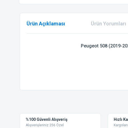
Ürün Açıklaması
Ürün Yorumları
Peugeot 508 (2019-202
Bu ürünün fiyat bilgisi, resim, ürün açıklamalarında ve diğer
Görüş ve önerileriniz için teşekkür ederiz.
Ürün resmi kalitesiz, bozuk veya görüntülenemiyor.
%100 Güvenli Alışveriş
Hızlı K
Ürün açıklamasında eksik bilgiler bulunuyor.
Alışverişleriniz 256 Özel
Kargoları