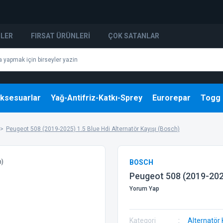
NLER
FIRSAT ÜRÜNLERI
ÇOK SATANLAR
ksesuarlar
Yağ-Antifriz-Katkı-Sprey
Eurorepar
Togg
Peugeot 508 (2019-2025) 1.5 Blue Hdi Alternatör Kayışı (Bosch)
BOSCH
Peugeot 508 (2019-2025
Yorum Yap
Kategori
Alternatör