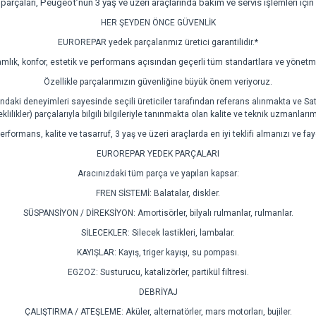
çaları, Peugeot’nun 3 yaş ve üzeri araçlarında bakım ve servis işlemleri iç
HER ŞEYDEN ÖNCE GÜVENLİK
EUROREPAR yedek parçalarımız üretici garantilidir.*
amlık, konfor, estetik ve performans açısından geçerli tüm standartlara ve yönetm
Özellikle parçalarımızın güvenliğine büyük önem veriyoruz.
aki deneyimleri sayesinde seçili üreticiler tarafından referans alınmakta ve Satı
ereklilikler) parçalarıyla bilgili bilgileriyle tanınmakta olan kalite ve teknik uzmanlar
rformans, kalite ve tasarruf, 3 yaş ve üzeri araçlarda en iyi teklifi almanızı ve f
EUROREPAR YEDEK PARÇALARI
Aracınızdaki tüm parça ve yapıları kapsar:
FREN SİSTEMİ: Balatalar, diskler.
SÜSPANSİYON / DİREKSİYON: Amortisörler, bilyalı rulmanlar, rulmanlar.
SİLECEKLER: Silecek lastikleri, lambalar.
KAYIŞLAR: Kayış, triger kayışı, su pompası.
EGZOZ: Susturucu, katalizörler, partikül filtresi.
DEBRİYAJ
ÇALIŞTIRMA / ATEŞLEME: Aküler, alternatörler, mars motorları, bujiler.