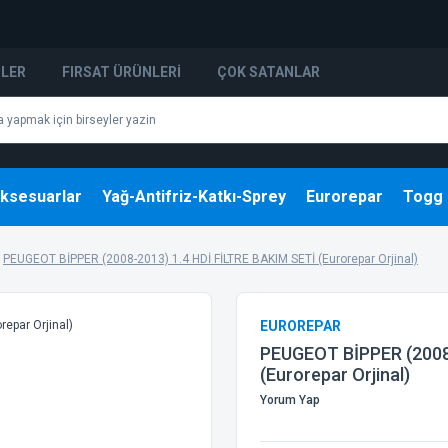
NLER
FIRSAT ÜRÜNLERI
ÇOK SATANLAR
ksesuarlar
Yağ-Antifriz-Katkı-Sprey
Eurorepar
Togg
PEUGEOT BİPPER (2008-2013) 1.4 HDİ FİLTRE BAKIM SETİ (Eurorepar Orjinal)
EUROREPAR
PEUGEOT BİPPER (2008-
(Eurorepar Orjinal)
Yorum Yap