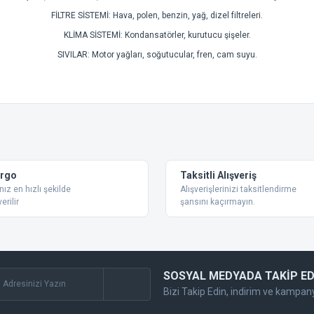
FİLTRE SİSTEMİ: Hava, polen, benzin, yağ, dizel filtreleri.
KLİMA SİSTEMİ: Kondansatörler, kurutucu şişeler.
SIVILAR: Motor yağları, soğutucular, fren, cam suyu.
 konularda yetersiz gördüğünüz noktaları öneri formunu kullanarak tarafımıza ilet
Bu ürüne ilk yorumu siz yapın!
Yorum Yaz
argo
Taksitli Alışveriş
nız en hızlı şekilde
Alışverişlerinizi taksitlendirme
erilir
şansını kaçırmayın.
SOSYAL MEDYADA TAKİP ED
Bizi Takip Edin, indirim ve kampan