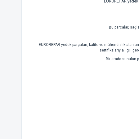
EUROREPAR yedek par
Bu parçalar, sağl
EUROREPAR yedek parçaları, kalite ve mühendislik alanlarınd
sertifikalarıyla ilgili g
Bir arada sunulan pe