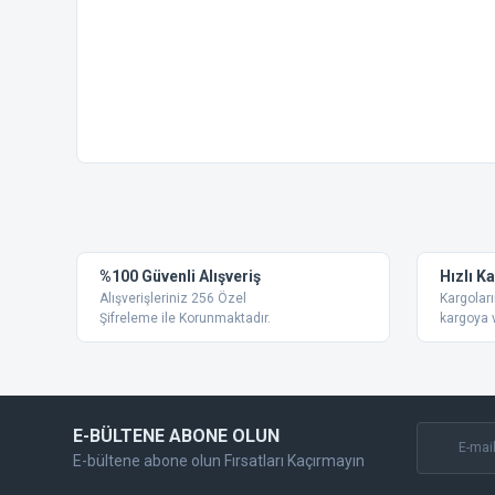
Bu ürünün fiyat bilgisi, resim, ürün açıklamalarında ve diğer
Görüş ve önerileriniz için teşekkür ederiz.
Ürün resmi kalitesiz, bozuk veya görüntülenemiyor.
%100 Güvenli Alışveriş
Hızlı K
Ürün açıklamasında eksik bilgiler bulunuyor.
Alışverişleriniz 256 Özel
Kargoları
Ürün bilgilerinde hatalar bulunuyor.
Şifreleme ile Korunmaktadır.
kargoya v
Ürün fiyatı diğer sitelerden daha pahalı.
Bu ürüne benzer farklı alternatifler olmalı.
E-BÜLTENE ABONE OLUN
E-bültene abone olun Fırsatları Kaçırmayın