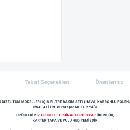
Taksit Seçenekleri
Önerileriniz
4 DİZEL TÜM MODELLERİ İÇİN FİLTRE BAKIM SETİ (HAVA, KARBONLU POLEN,Y
5W40 4 LİTRE eurorepar MOTOR YAĞI
ÜRÜNLERİMİZ
PEUGEOT ORJİNAL EUROREPAR
ÜRÜNDÜR,
KARTER TAPA VE PULU HEDİYEMİZDİR