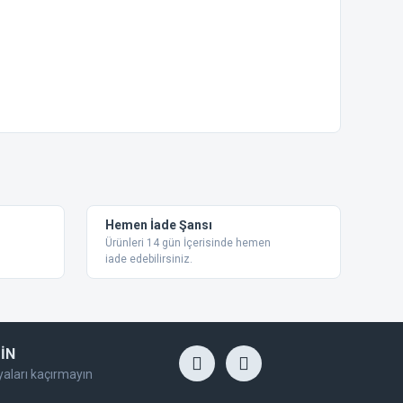
ebilirsiniz.
Hemen İade Şansı
Ürünleri 14 gün İçerisinde hemen
iade edebilirsiniz.
İN
yaları kaçırmayın