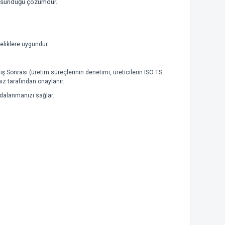
in sunduğu çözümdür.
eliklere uygundur.
ş Sonrası (üretim süreçlerinin denetimi, üreticilerin ISO TS
ımız tarafından onaylanır.
aydalanmanızı sağlar.