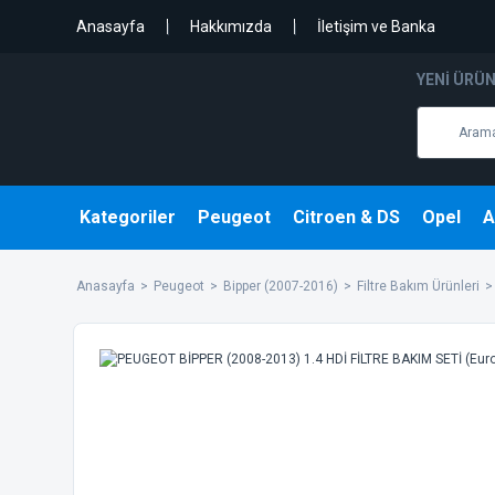
Anasayfa
Hakkımızda
İletişim ve Banka
YENI ÜRÜ
Kategoriler
Peugeot
Citroen & DS
Opel
A
Anasayfa
Peugeot
Bipper (2007-2016)
Filtre Bakım Ürünleri