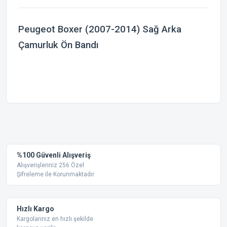
Peugeot Boxer (2007-2014) Sağ Arka
Çamurluk Ön Bandı
Bu ürünün fiyat bilgisi, resim, ürün açıklamalarında ve diğer
konularda yetersiz gördüğünüz noktaları öneri formunu
Bu ürüne ilk yorumu siz yapın!
kullanarak tarafımıza iletebilirsiniz.
Görüş ve önerileriniz için teşekkür ederiz.
Yorum Yaz
%100 Güvenli Alışveriş
Ürün resmi kalitesiz, bozuk veya görüntülenemiyor.
Alışverişleriniz 256 Özel
Şifreleme ile Korunmaktadır.
Ürün açıklamasında eksik bilgiler bulunuyor.
Ürün bilgilerinde hatalar bulunuyor.
Ürün fiyatı diğer sitelerden daha pahalı.
Hızlı Kargo
Bu ürüne benzer farklı alternatifler olmalı.
Kargolarınız en hızlı şekilde