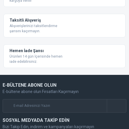
kargoya verilir
Taksitli Alışveriş
Alışverişlerinizi taksitlendirme
şansını kaçırmayın.
Gönder
Hemen İade Şansı
Ürünleri 14 gün İçerisinde hemen
iade edebilirsiniz.
E-BÜLTENE ABONE OLUN
E-bültene abone olun Fırsatları Kaçırmayın
SOSYAL MEDYADA TAKİP EDİN
Bizi Takip Edin, indirim ve kampanyaları kaçırmayın