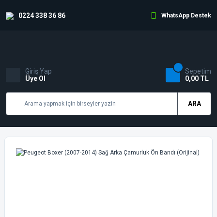
0224 338 36 86
WhatsApp Destek
Giriş Yap
Sepetim
Üye Ol
0,00 TL
ARA