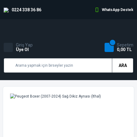
0224 338 36 86
WhatsApp Destek
Giriş Yap
Sepetim
Üye Ol
0,00 TL
ARA