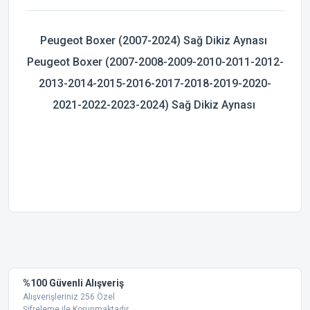
Peugeot Boxer (2007-2024) Sağ Dikiz Aynası
Peugeot Boxer (2007-2008-2009-2010-2011-2012-
2013-2014-2015-2016-2017-2018-2019-2020-
2021-2022-2023-2024) Sağ Dikiz Aynası
Bu ürünün fiyat bilgisi, resim, ürün açıklamalarında ve diğer
konularda yetersiz gördüğünüz noktaları öneri formunu
Bu ürüne ilk yorumu siz yapın!
kullanarak tarafımıza iletebilirsiniz.
Görüş ve önerileriniz için teşekkür ederiz.
Yorum Yaz
%100 Güvenli Alışveriş
Ürün resmi kalitesiz, bozuk veya görüntülenemiyor.
Alışverişleriniz 256 Özel
Şifreleme ile Korunmaktadır.