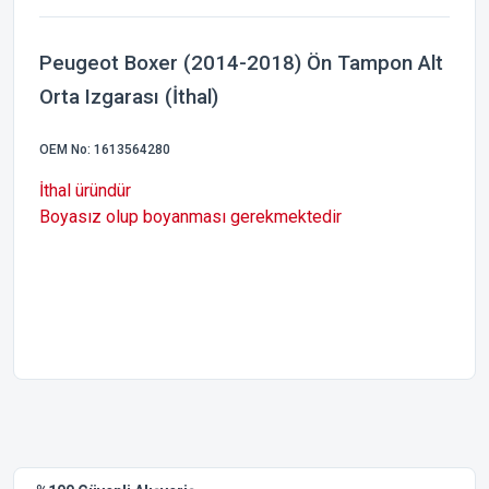
Peugeot Boxer (2014-2018) Ön Tampon Alt
Orta Izgarası (İthal)
OEM No: 1613564280
İthal üründür
Boyasız olup boyanması gerekmektedir
Bu ürünün fiyat bilgisi, resim, ürün açıklamalarında ve diğer
konularda yetersiz gördüğünüz noktaları öneri formunu
Bu ürüne ilk yorumu siz yapın!
kullanarak tarafımıza iletebilirsiniz.
Görüş ve önerileriniz için teşekkür ederiz.
Yorum Yaz