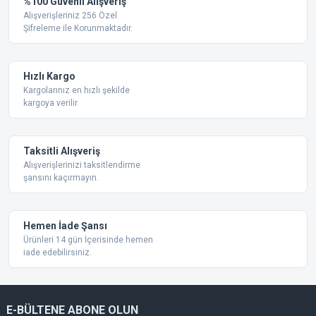
%100 Güvenli Alışveriş
Ürün resmi kalitesiz, bozuk veya görüntülenemiyor.
Alışverişleriniz 256 Özel
Şifreleme ile Korunmaktadır.
Ürün açıklamasında eksik bilgiler bulunuyor.
Ürün bilgilerinde hatalar bulunuyor.
Ürün fiyatı diğer sitelerden daha pahalı.
Hızlı Kargo
Bu ürüne benzer farklı alternatifler olmalı.
Kargolarınız en hızlı şekilde
kargoya verilir
Taksitli Alışveriş
Alışverişlerinizi taksitlendirme
şansını kaçırmayın.
Gönder
Hemen İade Şansı
Ürünleri 14 gün İçerisinde hemen
iade edebilirsiniz.
E-BÜLTENE ABONE OLUN