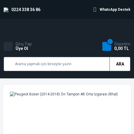
0224 338 36 86
WhatsApp Destek
Giriş Yap
Sepetim
Üye Ol
0,00 TL
ARA