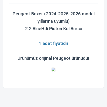
Peugeot Boxer (2024-2025-2026 model
yıllarına uyumlu)
2.2 BlueHdi
Piston Kol Burcu
1 adet fiyatıdır
Ürünümüz orijinal
Peugeot
ürünüdür
Bu ürünün fiyat bilgisi, resim, ürün açıklamalarında ve diğer
konularda yetersiz gördüğünüz noktaları öneri formunu
Bu ürüne ilk yorumu siz yapın!
kullanarak tarafımıza iletebilirsiniz.
Görüş ve önerileriniz için teşekkür ederiz.