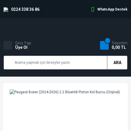
0224 338 36 86
WhatsApp Destek
Giriş Yap
Sepetim
Üye Ol
0,00 TL
ARA