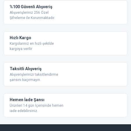
Yorum Yaz
%100 Güvenli Alışveriş
Ürün resmi kalitesiz, bozuk veya görüntülenemiyor.
Alışverişleriniz 256 Özel
Şifreleme ile Korunmaktadır.
Ürün açıklamasında eksik bilgiler bulunuyor.
Ürün bilgilerinde hatalar bulunuyor.
Ürün fiyatı diğer sitelerden daha pahalı.
Hızlı Kargo
Bu ürüne benzer farklı alternatifler olmalı.
Kargolarınız en hızlı şekilde
kargoya verilir
Taksitli Alışveriş
Alışverişlerinizi taksitlendirme
şansını kaçırmayın.
Gönder
Hemen İade Şansı
Ürünleri 14 gün İçerisinde hemen
iade edebilirsiniz.