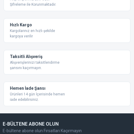
Şifreleme ile Korunmaktadır.
Ürün açıklamasında eksik bilgiler bulunuyor.
Ürün bilgilerinde hatalar bulunuyor.
Ürün fiyatı diğer sitelerden daha pahalı.
Hızlı Kargo
Bu ürüne benzer farklı alternatifler olmalı.
Kargolarınız en hızlı şekilde
kargoya verilir
Taksitli Alışveriş
Alışverişlerinizi taksitlendirme
şansını kaçırmayın.
Gönder
Hemen İade Şansı
Ürünleri 14 gün İçerisinde hemen
iade edebilirsiniz.
E-BÜLTENE ABONE OLUN
E-bültene abone olun Fırsatları Kaçırmayın