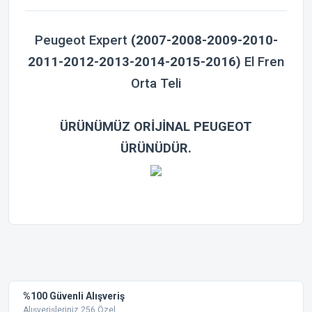
Peugeot Expert
(2007-2008-2009-2010-
2011-2012-2013-2014-2015-2016)
El Fren
Orta Teli
ÜRÜNÜMÜZ ORİJİNAL PEUGEOT
ÜRÜNÜDÜR.
Bu ürünün fiyat bilgisi, resim, ürün açıklamalarında ve diğer
konularda yetersiz gördüğünüz noktaları öneri formunu
Bu ürüne ilk yorumu siz yapın!
kullanarak tarafımıza iletebilirsiniz.
Görüş ve önerileriniz için teşekkür ederiz.
Yorum Yaz
%100 Güvenli Alışveriş
Ürün resmi kalitesiz, bozuk veya görüntülenemiyor.
Alışverişleriniz 256 Özel