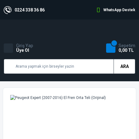
0224 338 36 86
WhatsApp Destek
Giriş Yap
Sepetim
Üye Ol
0,00 TL
ARA