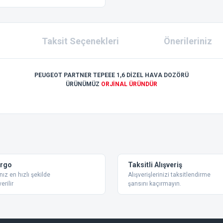
Taksit Seçenekleri
Önerileriniz
PEUGEOT PARTNER TEPEEE 1,6 DİZEL HAVA DOZÖRÜ
ÜRÜNÜMÜZ
ORJİNAL ÜRÜNDÜR
 konularda yetersiz gördüğünüz noktaları öneri formunu kullanarak tarafımıza ilet
Bu ürüne ilk yorumu siz yapın!
Yorum Yaz
argo
Taksitli Alışveriş
nız en hızlı şekilde
Alışverişlerinizi taksitlendirme
erilir
şansını kaçırmayın.