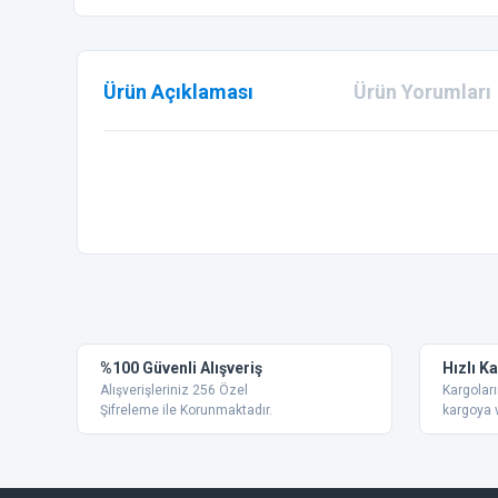
Ürün Açıklaması
Ürün Yorumları
Bu ürünün fiyat bilgisi, resim, ürün açıklamalarında ve diğer
Görüş ve önerileriniz için teşekkür ederiz.
Ürün resmi kalitesiz, bozuk veya görüntülenemiyor.
%100 Güvenli Alışveriş
Hızlı K
Ürün açıklamasında eksik bilgiler bulunuyor.
Alışverişleriniz 256 Özel
Kargoları
Ürün bilgilerinde hatalar bulunuyor.
Şifreleme ile Korunmaktadır.
kargoya v
Ürün fiyatı diğer sitelerden daha pahalı.
Bu ürüne benzer farklı alternatifler olmalı.