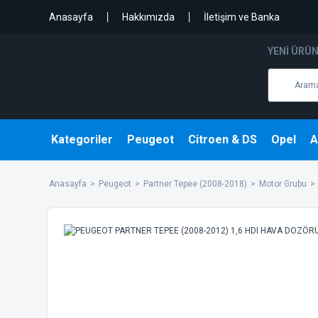
Anasayfa
Hakkımızda
İletişim ve Banka
YENI ÜRÜ
Kategoriler
Peugeot
Citroen & DS
Opel
A
Anasayfa
Peugeot
Partner Tepee (2008-2018)
Motor Grubu