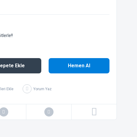
lerle!!
epete Ekle
Hemen Al
Yorum Yaz