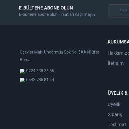
E-BÜLTENE ABONE OLUN
E-bültene abone olun Fırsatları Kaçırmayın
KURUMS
Üçevler Mah. Üngörmüş Sok No: 5AA Nilüfer
Hakkımız
Bursa
İletişim
0224 338 36 86
0543 786 81 44
ÜYELİK &
Üyelik
Sipariş
Teslimat