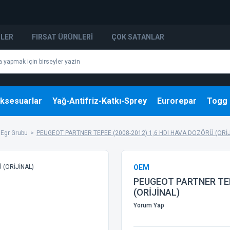
NLER
FIRSAT ÜRÜNLERI
ÇOK SATANLAR
ksesuarlar
Yağ-Antifriz-Katkı-Sprey
Eurorepar
Togg
Egr Grubu
PEUGEOT PARTNER TEPEE (2008-2012) 1,6 HDI HAVA DOZÖRÜ (ORİJ
OEM
PEUGEOT PARTNER TEP
(ORİJİNAL)
Yorum Yap