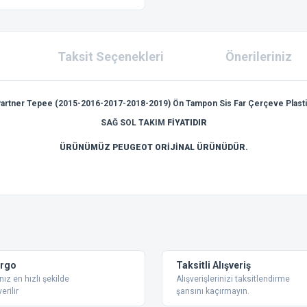
Taksit Seçenekleri
Önerileriniz
artner Tepee (2015-2016-2017-2018-2019) Ön Tampon Sis Far Çerçeve Plastiği 
SAĞ SOL TAKIM
FİYATIDIR
ÜRÜNÜMÜZ PEUGEOT ORİJİNAL ÜRÜNÜDÜR.
 konularda yetersiz gördüğünüz noktaları öneri formunu kullanarak tarafımıza ilet
Bu ürüne ilk yorumu siz yapın!
Yorum Yaz
argo
Taksitli Alışveriş
nız en hızlı şekilde
Alışverişlerinizi taksitlendirme
erilir
şansını kaçırmayın.