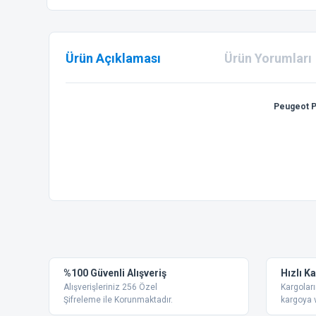
Ürün Açıklaması
Ürün Yorumları
Peugeot P
Bu ürünün fiyat bilgisi, resim, ürün açıklamalarında ve diğer
Görüş ve önerileriniz için teşekkür ederiz.
Ürün resmi kalitesiz, bozuk veya görüntülenemiyor.
%100 Güvenli Alışveriş
Hızlı K
Ürün açıklamasında eksik bilgiler bulunuyor.
Alışverişleriniz 256 Özel
Kargoları
Ürün bilgilerinde hatalar bulunuyor.
Şifreleme ile Korunmaktadır.
kargoya v
Ürün fiyatı diğer sitelerden daha pahalı.