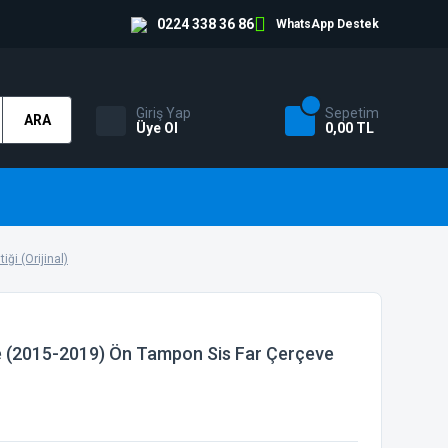
0224 338 36 86
WhatsApp Destek
Giriş Yap
Sepetim
ARA
Üye Ol
0,00 TL
ği (Orijinal)
 (2015-2019) Ön Tampon Sis Far Çerçeve