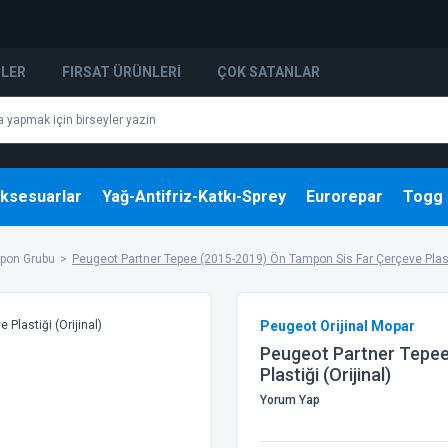
NLER
FIRSAT ÜRÜNLERI
ÇOK SATANLAR
ksesuarlar
Yağ-Antifriz-Katkı-Sprey
Eurorepar
Togg
pon Grubu
Peugeot Partner Tepee (2015-2019) Ön Tampon Sis Far Çerçeve Plasti
Peugeot Orijinal Mopar
Peugeot Partner Tepee
Plastiği (Orijinal)
Yorum Yap