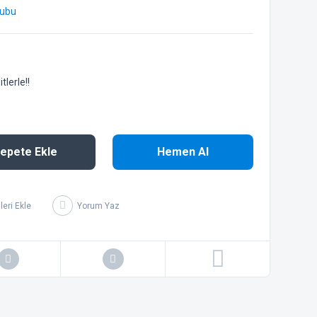
ubu
lerle!!
epete Ekle
Hemen Al
Yorum Yaz