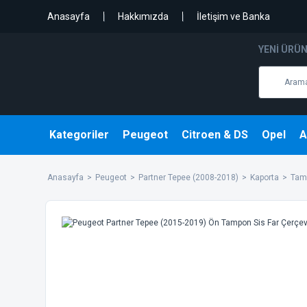
Anasayfa
Hakkımızda
İletişim ve Banka
YENI ÜRÜ
Kategoriler
Peugeot
Citroen & DS
Opel
A
Anasayfa
Peugeot
Partner Tepee (2008-2018)
Kaporta
Tam