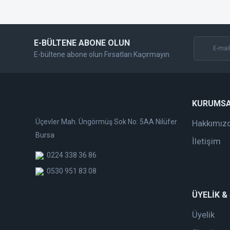
Bu ürüne benzer farklı alternatifler olmalı.
E-BÜLTENE ABONE OLUN
E-bültene abone olun Fırsatları Kaçırmayın
KURUMS
Üçevler Mah. Üngörmüş Sok No: 5AA Nilüfer
Hakkımız
Bursa
İletişim
0224 338 36 86
0530 951 83 08
ÜYELİK &
Üyelik