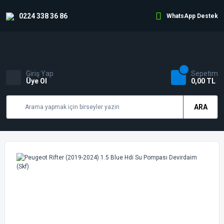
0224 338 36 86
WhatsApp Destek
Giriş Yap
Sepetim
Üye Ol
0,00 TL
ARA