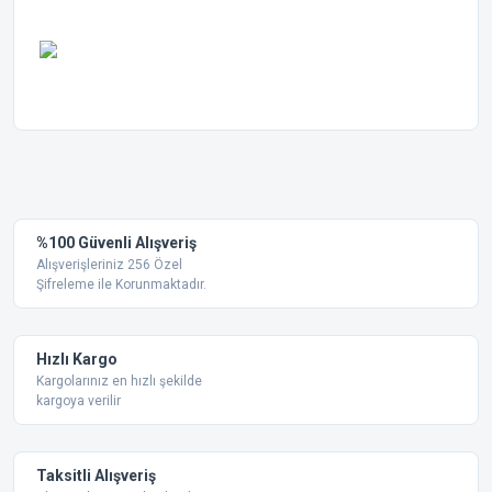
Bu ürünün fiyat bilgisi, resim, ürün açıklamalarında ve diğer
konularda yetersiz gördüğünüz noktaları öneri formunu
Bu ürüne ilk yorumu siz yapın!
kullanarak tarafımıza iletebilirsiniz.
Görüş ve önerileriniz için teşekkür ederiz.
Yorum Yaz
%100 Güvenli Alışveriş
Ürün resmi kalitesiz, bozuk veya görüntülenemiyor.
Alışverişleriniz 256 Özel
Şifreleme ile Korunmaktadır.
Ürün açıklamasında eksik bilgiler bulunuyor.
Ürün bilgilerinde hatalar bulunuyor.
Ürün fiyatı diğer sitelerden daha pahalı.
Hızlı Kargo
Bu ürüne benzer farklı alternatifler olmalı.
Kargolarınız en hızlı şekilde
kargoya verilir
Taksitli Alışveriş