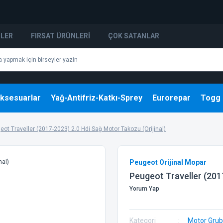
NLER
FIRSAT ÜRÜNLERI
ÇOK SATANLAR
ksesuarlar
Yağ-Antifriz-Katkı-Sprey
Eurorepar
Togg
eot Traveller (2017-2023) 2.0 Hdi Sağ Motor Takozu (Orijinal)
Peugeot Orijinal Mopar
Peugeot Traveller (201
Yorum Yap
Kategori
Motor Gru