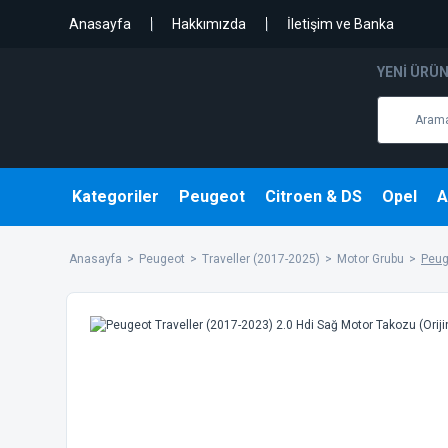
Anasayfa
Hakkımızda
İletişim ve Banka
YENI ÜRÜ
Kategoriler
Peugeot
Citroen & DS
Opel
A
Anasayfa
Peugeot
Traveller (2017-2025)
Motor Grubu
Peug