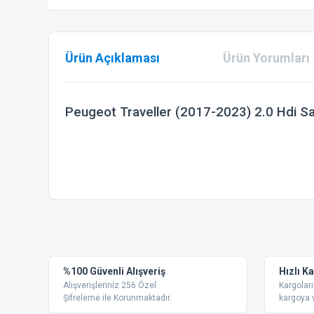
Ürün Açıklaması
Ürün Yorumları
Peugeot Traveller (2017-2023) 2.0 Hdi 
Bu ürünün fiyat bilgisi, resim, ürün açıklamalarında ve diğer
Görüş ve önerileriniz için teşekkür ederiz.
Ürün resmi kalitesiz, bozuk veya görüntülenemiyor.
%100 Güvenli Alışveriş
Hızlı K
Ürün açıklamasında eksik bilgiler bulunuyor.
Alışverişleriniz 256 Özel
Kargoları
Ürün bilgilerinde hatalar bulunuyor.
Şifreleme ile Korunmaktadır.
kargoya v
Ürün fiyatı diğer sitelerden daha pahalı.