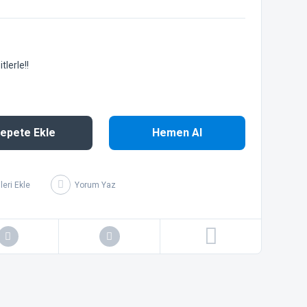
lerle!!
epete Ekle
Hemen Al
Yorum Yaz