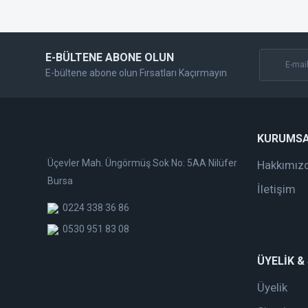
Bu ürüne benzer farklı alternatifler olmalı.
E-BÜLTENE ABONE OLUN
E-bültene abone olun Fırsatları Kaçırmayın
KURUMS
Üçevler Mah. Üngörmüş Sok No: 5AA Nilüfer
Hakkımız
Bursa
İletişim
0224 338 36 86
0530 951 83 08
ÜYELİK &
Üyelik