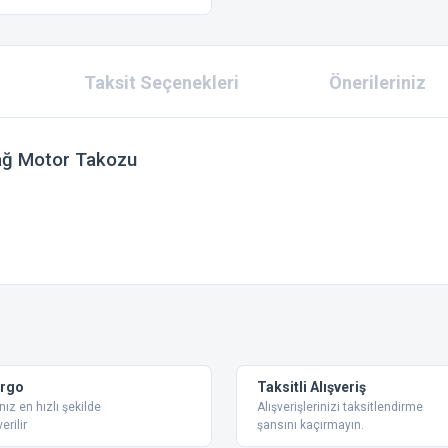
Taksit Seçenekleri
Önerileriniz
Sağ Motor Takozu
 konularda yetersiz gördüğünüz noktaları öneri formunu kullanarak tarafımıza ilet
Bu ürüne ilk yorumu siz yapın!
Yorum Yaz
argo
Taksitli Alışveriş
nız en hızlı şekilde
Alışverişlerinizi taksitlendirme
erilir
şansını kaçırmayın.