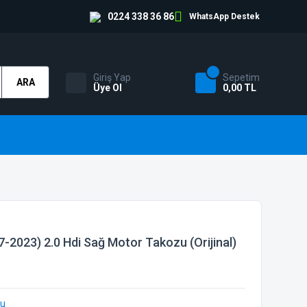
0224 338 36 86
WhatsApp Destek
Giriş Yap
Sepetim
ARA
Üye Ol
0,00 TL
7-2023) 2.0 Hdi Sağ Motor Takozu (Orijinal)
bu