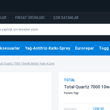
NLER
FIRSAT ÜRÜNLERI
ÇOK SATANLAR
ksesuarlar
Yağ-Antifriz-Katkı-Sprey
Eurorepar
Togg
tal Quartz 7000 10w40 Motor Yağı 4 Litre
TOTAL
Total Quartz 7000 10w4
Yorum Yap
Kategori
10W 40