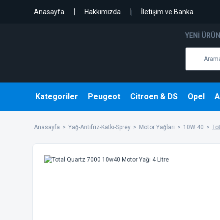
Anasayfa
Hakkımızda
İletişim ve Banka
YENI ÜRÜ
Kategoriler
Peugeot
Citroen & DS
Opel
A
Anasayfa
Yağ-Antifriz-Katkı-Sprey
Motor Yağları
10W 40
To