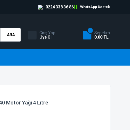
0224 338 36 86
WhatsApp Destek
Giriş Yap
Sepetim
ARA
Üye Ol
0,00 TL
0 Motor Yağı 4 Litre