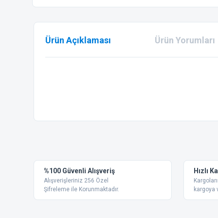
Ürün Açıklaması
Ürün Yorumları
Bu ürünün fiyat bilgisi, resim, ürün açıklamalarında ve diğer
Görüş ve önerileriniz için teşekkür ederiz.
Ürün resmi kalitesiz, bozuk veya görüntülenemiyor.
%100 Güvenli Alışveriş
Hızlı K
Ürün açıklamasında eksik bilgiler bulunuyor.
Alışverişleriniz 256 Özel
Kargoları
Ürün bilgilerinde hatalar bulunuyor.
Şifreleme ile Korunmaktadır.
kargoya v
Ürün fiyatı diğer sitelerden daha pahalı.
Bu ürüne benzer farklı alternatifler olmalı.