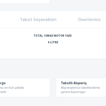
Taksit Seçenekleri
Önerileriniz
TOTAL 10W40 MOTOR YAĞI
4 LİTRE
 konularda yetersiz gördüğünüz noktaları öneri formunu kullanarak tarafımıza ilet
Bu ürüne ilk yorumu siz yapın!
Yorum Yaz
argo
Taksitli Alışveriş
nız en hızlı şekilde
Alışverişlerinizi taksitlendirme
erilir
şansını kaçırmayın.