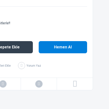
lerle!!
epete Ekle
Hemen Al
Yorum Yaz