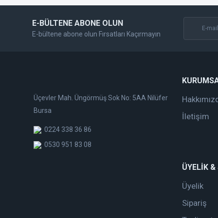
E-BÜLTENE ABONE OLUN
E-bültene abone olun Fırsatları Kaçırmayın
KURUMS
Üçevler Mah. Üngörmüş Sok No: 5AA Nilüfer
Hakkımız
Bursa
İletişim
0224 338 36 86
0530 951 83 08
ÜYELİK &
Üyelik
Sipariş