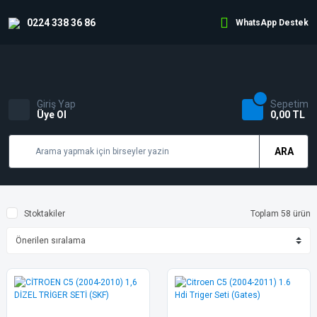
0224 338 36 86
WhatsApp Destek
Giriş Yap
Sepetim
Üye Ol
0,00 TL
ARA
Stoktakiler
Toplam 58 ürün