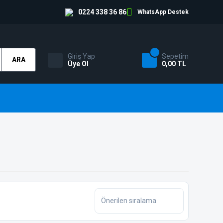
0224 338 36 86
WhatsApp Destek
Giriş Yap
Sepetim
ARA
Üye Ol
0,00 TL