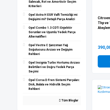
Salıncak, Rot ve Amortisör Seçim
Kriterleri
Opel Astra H EGR Valfi Temizliği mi
Citroen
Değişimi mi? Detaylı Parça Analizi
Thp ve 
Ateşlem
Opel Combo 1.3 CDTI Enjektör
Sorunları ve Uyumlu Yedek Parça
Alternatifleri
Opel Vectra C Şanzıman Yağ
390,0
Soğutucusu Arızası ve Değişim
Rehberi
Opel Insignia Turbo Hortumu Arızası
Belirtileri ve Doğru Yedek Parça
Seçimi
Opel Corsa D Fren Sistemi Parçaları:
Disk, Balata ve Hidrolik Seçim
Rehberi
Tüm Bloglar