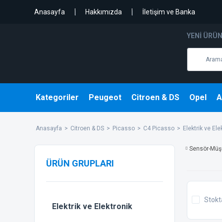
Anasayfa
Hakkımızda
İletişim ve Banka
YENI ÜRÜ
Kategoriler
Peugeot
Citroen & DS
Opel
A
Anasayfa
Citroen & DS
Picasso
C4 Picasso
Elektrik ve Ele
Sensör-Müş
ÜRÜN GRUPLARI
Stokt
Elektrik ve Elektronik