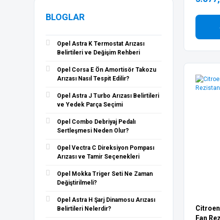
HELLA (1)
BLOGLAR
HELLUX (1)
İRAN ORİJİNAL (1)
Opel Astra K Termostat Arızası
NGK (1)
Belirtileri ve Değişim Rehberi
Peugeot Orijinal Mopar (1)
Opel Corsa E Ön Amortisör Takozu
TRAL (1)
Arızası Nasıl Tespit Edilir?
VALEO (1)
Opel Astra J Turbo Arızası Belirtileri
ve Yedek Parça Seçimi
Opel Combo Debriyaj Pedalı
Sertleşmesi Neden Olur?
Opel Vectra C Direksiyon Pompası
Arızası ve Tamir Seçenekleri
Opel Mokka Triger Seti Ne Zaman
Değiştirilmeli?
Opel Astra H Şarj Dinamosu Arızası
Citroen
Belirtileri Nelerdir?
Fan Rez