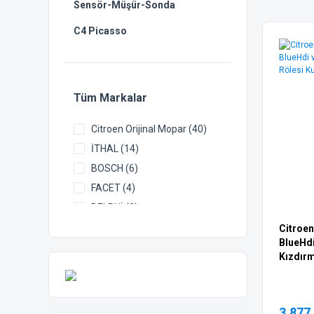
Sensör-Müşür-Sonda
C4 Picasso
Tüm Markalar
Citroen Orijinal Mopar (40)
İTHAL (14)
BOSCH (6)
FACET (4)
DELPHİ (2)
ET1 (2)
Citroen
BlueHdi
EUROREPAR (2)
Kızdırm
CONTİNENTAL (1)
FAE (1)
FEBİ (1)
3.877