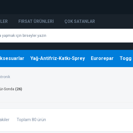
NLER
FIRSAT ÜRÜNLERI
ÇOK SATANLAR
ksesuarlar
Yağ-Antifriz-Katkı-Sprey
Eurorepar
Togg
ktronik
ür-Sonda
(26)
akiler
Toplam 80 ürün