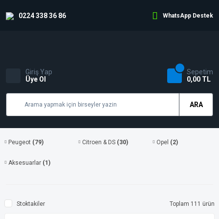
0224 338 36 86
WhatsApp Destek
Giriş Yap
Sepetim
Üye Ol
0,00 TL
ARA
Peugeot
(79)
Citroen & DS
(30)
Opel
(2)
Aksesuarlar
(1)
Stoktakiler
Toplam 111 ürün