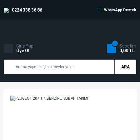
0224 338 36 86
WhatsApp Destek
Giriş Yap
Sepetim
Üye Ol
0,00 TL
ARA