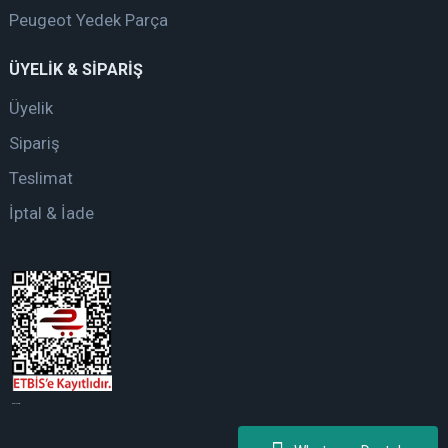
Peugeot Yedek Parça
ÜYELİK & SİPARİŞ
Üyelik
Sipariş
Teslimat
İptal & İade
web tasarım