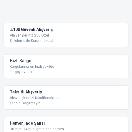
Bu ürünün fiyat bilgisi, resim, ürün açıklamalarında ve diğer
konularda yetersiz gördüğünüz noktaları öneri formunu
Bu ürüne ilk yorumu siz yapın!
kullanarak tarafımıza iletebilirsiniz.
Görüş ve önerileriniz için teşekkür ederiz.
Yorum Yaz
%100 Güvenli Alışveriş
Ürün resmi kalitesiz, bozuk veya görüntülenemiyor.
Alışverişleriniz 256 Özel
Şifreleme ile Korunmaktadır.
Ürün açıklamasında eksik bilgiler bulunuyor.
Ürün bilgilerinde hatalar bulunuyor.
Ürün fiyatı diğer sitelerden daha pahalı.
Hızlı Kargo
Bu ürüne benzer farklı alternatifler olmalı.
Kargolarınız en hızlı şekilde
kargoya verilir
Taksitli Alışveriş
Alışverişlerinizi taksitlendirme
şansını kaçırmayın.
Gönder
Hemen İade Şansı
Ürünleri 14 gün İçerisinde hemen