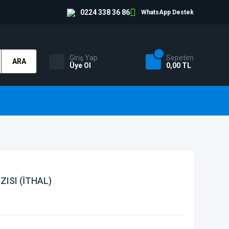
0224 338 36 86
WhatsApp Destek
Giriş Yap
Sepetim
ARA
Üye Ol
0,00 TL
ISI (İTHAL)