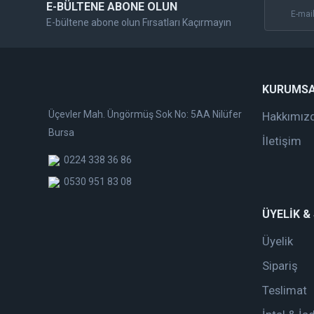
E-BÜLTENE ABONE OLUN
E-bültene abone olun Fırsatları Kaçırmayın
KURUMS
Üçevler Mah. Üngörmüş Sok No: 5AA Nilüfer
Hakkımız
Bursa
İletişim
0224 338 36 86
0530 951 83 08
ÜYELİK &
Üyelik
Sipariş
Teslimat