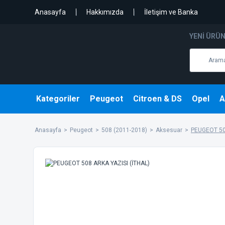
Anasayfa
Hakkımızda
İletişim ve Banka
YENI ÜRÜ
Kategoriler
Peugeot
Citroen & DS
Opel
A
Anasayfa
Peugeot
508 (2011-2018)
Aksesuar
PEUGEOT 50