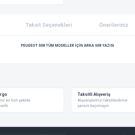
Taksit Seçenekleri
Önerileriniz
PEUGEOT 508 TÜM MODELLER İÇİN ARKA 508 YAZISI
 konularda yetersiz gördüğünüz noktaları öneri formunu kullanarak tarafımıza ilet
Bu ürüne ilk yorumu siz yapın!
Yorum Yaz
argo
Taksitli Alışveriş
nız en hızlı şekilde
Alışverişlerinizi taksitlendirme
erilir
şansını kaçırmayın.