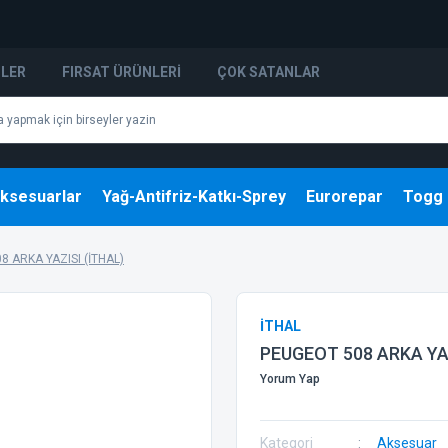
NLER
FIRSAT ÜRÜNLERI
ÇOK SATANLAR
ksesuarlar
Yağ-Antifriz-Katkı-Sprey
Eurorepar
Togg
8 ARKA YAZISI (İTHAL)
İTHAL
PEUGEOT 508 ARKA YAZ
Yorum Yap
Kategori
Aksesuar