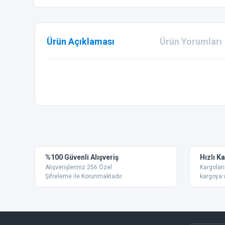
Ürün Açıklaması
Ürün Yorumları
Bu ürünün fiyat bilgisi, resim, ürün açıklamalarında ve diğer
Görüş ve önerileriniz için teşekkür ederiz.
Ürün resmi kalitesiz, bozuk veya görüntülenemiyor.
%100 Güvenli Alışveriş
Hızlı K
Ürün açıklamasında eksik bilgiler bulunuyor.
Alışverişleriniz 256 Özel
Kargoları
Ürün bilgilerinde hatalar bulunuyor.
Şifreleme ile Korunmaktadır.
kargoya v
Ürün fiyatı diğer sitelerden daha pahalı.
Bu ürüne benzer farklı alternatifler olmalı.