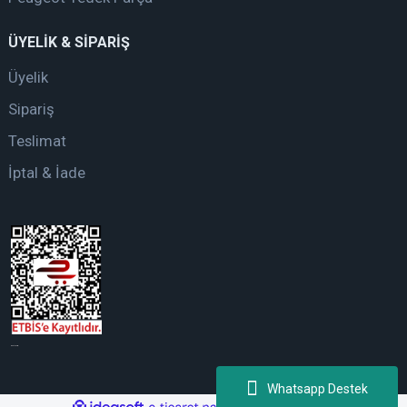
ÜYELİK & SİPARİŞ
Üyelik
Sipariş
Teslimat
İptal & İade
web tasarım
Whatsapp Destek