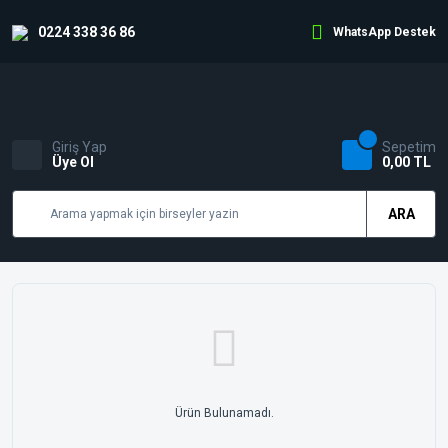
0224 338 36 86
WhatsApp Destek
Giriş Yap
Sepetim
Üye Ol
0,00 TL
ARA
Ürün Bulunamadı.