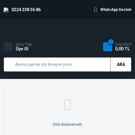
0224 338 36 86
WhatsApp Destek
Giriş Yap
Sepetim
Üye Ol
0,00 TL
ARA
Ürün Bulunamadı.