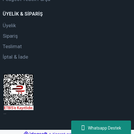
ÜYELİK & SİPARİŞ
Üyelik
Sipariş
Teslimat
İptal & İade
web tasarım
Whatsapp Destek